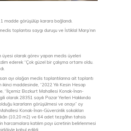
 11 madde görüşülüp karara bağlandı.
clis toplantısı saygı duruşu ve İstiklal Marşı’nın
n üyesi olarak görev yapan meclis üyeleri
im ederek “Çok güzel bir çalışma ortamı oldu.
dı.
an ayı olağan meclis toplantılarına ait toplantı
min ikinci maddesinde, “2022 Yılı Kesin Hesap
de, “İlçemiz Bozkurt Mahallesi Konak-İnan-
gili olarak 28351 sayılı Pazar Yerleri Hakkında
lduğu kararların görüşülmesi ve onayı” oy
Mahallesi Konak-İnan-Güvercinlik sokakları
kân (10,20 m2) ve 64 adet tezgâhın tahsis
n harcamalara katılım payı ücretinin belirlenmesi
iğiyle kabul edildi.