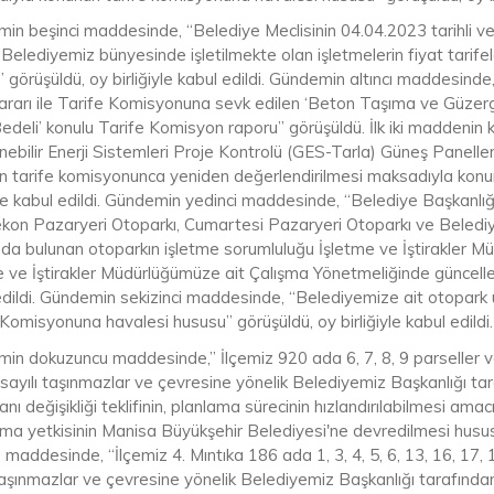
in beşinci maddesinde, “Belediye Meclisinin 04.04.2023 tarihli ve 
‘Belediyemiz bünyesinde işletilmekte olan işletmelerin fiyat tarif
 görüşüldü, oy birliğiyle kabul edildi. Gündemin altıncı maddesinde
 kararı ile Tarife Komisyonuna sevk edilen ‘Beton Taşıma ve Güze
edeli’ konulu Tarife Komisyon raporu” görüşüldü. İlk iki maddenin
enebilir Enerji Sistemleri Proje Kontrolü (GES-Tarla) Güneş Panell
nın tarife komisyonunca yeniden değerlendirilmesi maksadıyla ko
iyle kabul edildi. Gündemin yedinci maddesinde, “Belediye Başkanlı
kon Pazaryeri Otoparkı, Cumartesi Pazaryeri Otoparkı ve Belediy
nda bulunan otoparkın işletme sorumluluğu İşletme ve İştirakler M
e ve İştirakler Müdürlüğümüze ait Çalışma Yönetmeliğinde güncelle
edildi. Gündemin sekizinci maddesinde, “Belediyemize ait otopark
Komisyonuna havalesi hususu” görüşüldü, oy birliğiyle kabul edildi.
in dokuzuncu maddesinde,” İlçemiz 920 ada 6, 7, 8, 9 parseller v
 sayılı taşınmazlar ve çevresine yönelik Belediyemiz Başkanlığı ta
anı değişikliği teklifinin, planlama sürecinin hızlandırılabilmesi am
ma yetkisinin Manisa Büyükşehir Belediyesi'ne devredilmesi hususu”
maddesinde, “İlçemiz 4. Mıntıka 186 ada 1, 3, 4, 5, 6, 13, 16, 17, 1
taşınmazlar ve çevresine yönelik Belediyemiz Başkanlığı tarafından