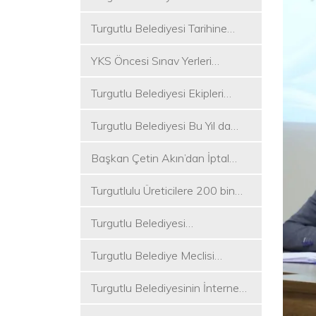
Koşukırı Mevkisinde Yoğun
Turgutlu Belediyesi Tarihine
Mesai
Sahip Çıkmaya Devam Ediyor
YKS Öncesi Sınav Yerleri
Dezenfekte Edildi
Turgutlu Belediyesi Ekipleri
Merkez ve Kırsal Mahallelere
Turgutlu Belediyesi Bu Yıl da
Hizmete Devam Ediyor
Üniversite Tercih Merkezi
Başkan Çetin Akın’dan İptal
Kuracak
Kararına Tepki
Turgutlulu Üreticilere 200 bin
Fide Ulaştırılacak
Turgutlu Belediyesi
Çalışmalarına Ara Vermiyor
Turgutlu Belediye Meclisi
Toplanıyor
Turgutlu Belediyesinin İnternet
Sitesi Yenilendi