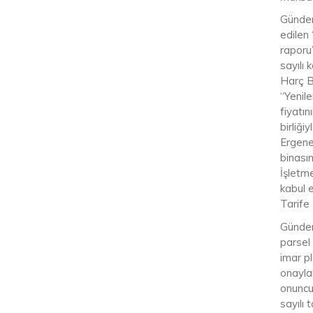
Gündem
edilen 
raporu”
sayılı
Harç B
“Yenil
fiyatı
birliğ
Ergene
binası
İşletm
kabul 
Tarife 
Gündem
parsel
imar pl
onayla
onuncu 
sayılı 