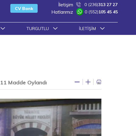
İletişim
0 (236)
313 27 27
CV Bank
Hatlarımız
0 (552)
105 45 45
TURGUTLU
İLETIŞIM
e 11 Madde Oylandı