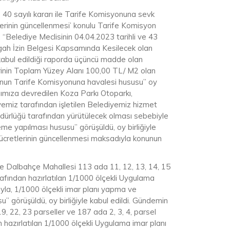
40 sayılı kararı ile Tarife Komisyonuna sevk
elerinin güncellenmesi’ konulu Tarife Komisyon
, “Belediye Meclisinin 04.04.2023 tarihli ve 43
rgah İzin Belgesi Kapsamında Kesilecek olan
 kabul edildiği raporda üçüncü madde olan
erinin Toplam Yüzey Alanı 100,00 TL/ M2 olan
nunun Tarife Komisyonuna havalesi hususu” oy
ğımıza devredilen Koza Parkı Otoparkı,
emiz tarafından işletilen Belediyemiz hizmet
üdürlüğü tarafından yürütülecek olması sebebiyle
me yapılması hususu” görüşüldü, oy birliğiyle
 ücretlerinin güncellenmesi maksadıyla konunun
e Dalbahçe Mahallesi 113 ada 11, 12, 13, 14, 15
rafından hazırlatılan 1/1000 ölçekli Uygulama
acıyla, 1/1000 ölçekli imar planı yapma ve
 görüşüldü, oy birliğiyle kabul edildi. Gündemin
9, 22, 23 parseller ve 187 ada 2, 3, 4, parsel
 hazırlatılan 1/1000 ölçekli Uygulama imar planı