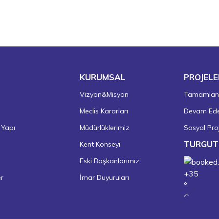
KURUMSAL
PROJELE
Vizyon&Misyon
Tamamlanm
Meclis Kararları
Devam Eden
 Yapı
Müdürlüklerimiz
Sosyal Proj
TURGUT
Kent Konseyi
Eski Başkanlarımız
+
35
er
İmar Duyuruları
°
C
+
37°