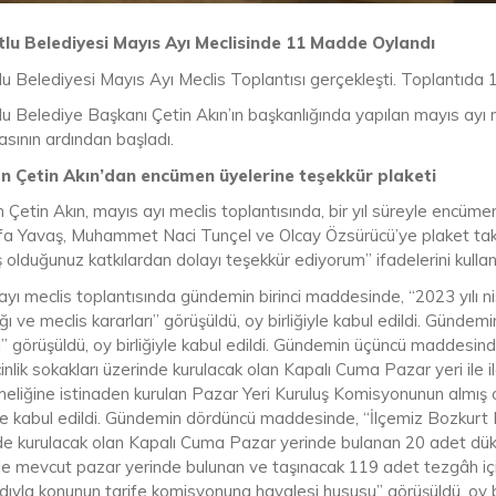
lu Belediyesi Mayıs Ayı Meclisinde 11 Madde Oylandı
lu Belediyesi Mayıs Ayı Meclis Toplantısı gerçekleşti. Toplantıda
u Belediye Başkanı Çetin Akın’ın başkanlığında yapılan mayıs ayı me
sının ardından başladı.
 Çetin Akın’dan encümen üyelerine teşekkür plaketi
Çetin Akın, mayıs ayı meclis toplantısında, bir yıl süreyle encüme
a Yavaş, Muhammet Naci Tunçel ve Olcay Özsürücü’ye plaket takd
olduğunuz katkılardan dolayı teşekkür ediyorum” ifadelerini kullan
yı meclis toplantısında gündemin birinci maddesinde, “2023 yılı nis
ı ve meclis kararları” görüşüldü, oy birliğiyle kabul edildi. Günde
i” görüşüldü, oy birliğiyle kabul edildi. Gündemin üçüncü maddesin
nlik sokakları üzerinde kurulacak olan Kapalı Cuma Pazar yeri ile il
eliğine istinaden kurulan Pazar Yeri Kuruluş Komisyonunun almış o
iyle kabul edildi. Gündemin dördüncü maddesinde, “İlçemiz Bozkurt 
de kurulacak olan Kapalı Cuma Pazar yerinde bulanan 20 adet dük
 ile mevcut pazar yerinde bulunan ve taşınacak 119 adet tezgâh içi
yla konunun tarife komisyonuna havalesi hususu” görüşüldü, oy birl