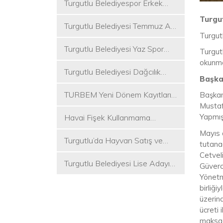
Turgutlu Belediyespor Erkek
Voleybol Takımı 2. Ligde
Turgut
Turgutlu Belediyesi Temmuz Ayı
Turgut
Meclis Toplantısı Gerçekleştirildi
Turgutlu Belediyesi Yaz Spor
Turgutl
Etkinlikleri Başlıyor
okunma
Turgutlu Belediyesi Dağcılık
Başkan
Akademisi İlk Kamp Etkinliğini
TURBEM Yeni Dönem Kayıtları
Başkan 
Düzenledi
Mustaf
Başlıyor
Yapmış 
Havai Fişek Kullanmama
Kararını Alan İlk Başkan Çetin
Mayıs a
Turgutlu’da Hayvan Satış ve
Akın Oldu
tutanağ
Kurban Kesim Yerleri Belli Oldu
Cetvel
Turgutlu Belediyesi Lise Adayı
Güverci
Öğrencilere Tercih Desteği
Yönetm
birliğ
üzerin
ücreti
maksadı