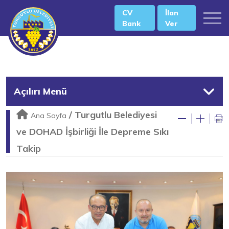
CV
İlan
Bank
Ver
Açılırı Menü
/
Turgutlu Belediyesi
Ana Sayfa
ve DOHAD İşbirliği İle Depreme Sıkı
Takip