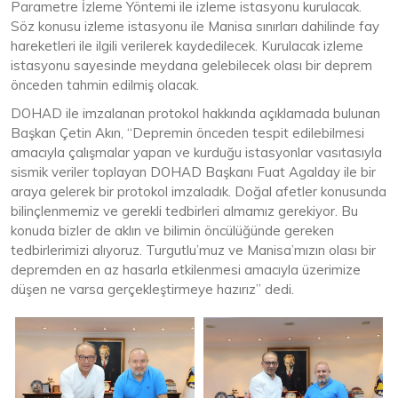
Parametre İzleme Yöntemi ile izleme istasyonu kurulacak.
Söz konusu izleme istasyonu ile Manisa sınırları dahilinde fay
hareketleri ile ilgili verilerek kaydedilecek. Kurulacak izleme
istasyonu sayesinde meydana gelebilecek olası bir deprem
önceden tahmin edilmiş olacak.
DOHAD ile imzalanan protokol hakkında açıklamada bulunan
Başkan Çetin Akın, “Depremin önceden tespit edilebilmesi
amacıyla çalışmalar yapan ve kurduğu istasyonlar vasıtasıyla
sismik veriler toplayan DOHAD Başkanı Fuat Agalday ile bir
araya gelerek bir protokol imzaladık. Doğal afetler konusunda
bilinçlenmemiz ve gerekli tedbirleri almamız gerekiyor. Bu
konuda bizler de aklın ve bilimin öncülüğünde gereken
tedbirlerimizi alıyoruz. Turgutlu’muz ve Manisa’mızın olası bir
depremden en az hasarla etkilenmesi amacıyla üzerimize
düşen ne varsa gerçekleştirmeye hazırız” dedi.