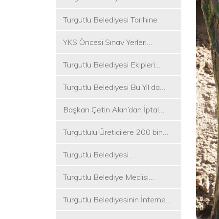
Koşukırı Mevkisinde Yoğun
Turgutlu Belediyesi Tarihine
Mesai
Sahip Çıkmaya Devam Ediyor
YKS Öncesi Sınav Yerleri
Dezenfekte Edildi
Turgutlu Belediyesi Ekipleri
Merkez ve Kırsal Mahallelere
Turgutlu Belediyesi Bu Yıl da
Hizmete Devam Ediyor
Üniversite Tercih Merkezi
Başkan Çetin Akın’dan İptal
Kuracak
Kararına Tepki
Turgutlulu Üreticilere 200 bin
Fide Ulaştırılacak
Turgutlu Belediyesi
Çalışmalarına Ara Vermiyor
Turgutlu Belediye Meclisi
Toplanıyor
Turgutlu Belediyesinin İnternet
Sitesi Yenilendi