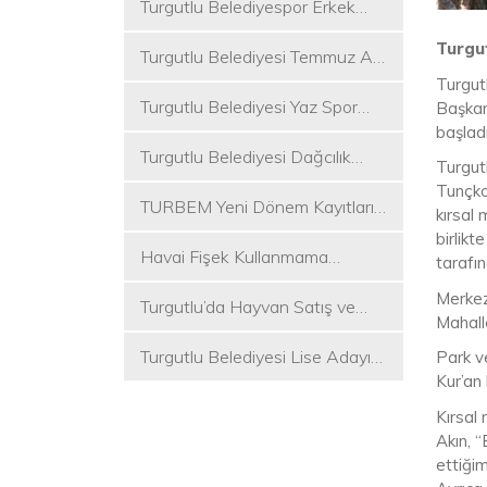
Turgutlu Belediyespor Erkek
Voleybol Takımı 2. Ligde
Turgut
Turgutlu Belediyesi Temmuz Ayı
Meclis Toplantısı Gerçekleştirildi
Turgut
Turgutlu Belediyesi Yaz Spor
Başkanı
başladı
Etkinlikleri Başlıyor
Turgutlu Belediyesi Dağcılık
Turgut
Akademisi İlk Kamp Etkinliğini
Tunçkol
TURBEM Yeni Dönem Kayıtları
Düzenledi
kırsal 
Başlıyor
birlikt
Havai Fişek Kullanmama
tarafın
Kararını Alan İlk Başkan Çetin
Merkez
Turgutlu’da Hayvan Satış ve
Akın Oldu
Mahalle
Kurban Kesim Yerleri Belli Oldu
Turgutlu Belediyesi Lise Adayı
Park v
Kur’an
Öğrencilere Tercih Desteği
Kırsal
Akın, 
ettiği