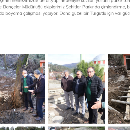
şehir merkezimizde de altyapı nedeniyle kazılan yolların parke tamir
e Bahçeler Müdürlüğü ekiplerimiz Şehitler Parkında çimlendirme,
da boyama çalışması yapıyor. Daha güzel bir Turgutlu için var gücü