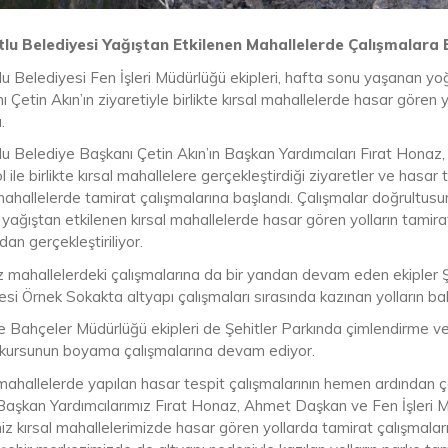
lu Belediyesi Yağıştan Etkilenen Mahallelerde Çalışmalara 
lu Belediyesi Fen İşleri Müdürlüğü ekipleri, hafta sonu yaşanan yo
 Çetin Akın’ın ziyaretiyle birlikte kırsal mahallelerde hasar göre
.
lu Belediye Başkanı Çetin Akın’ın Başkan Yardımcıları Fırat Honaz
 ile birlikte kırsal mahallelere gerçekleştirdiği ziyaretler ve hasar
mahallelerde tamirat çalışmalarına başlandı. Çalışmalar doğrultusund
e yağıştan etkilenen kırsal mahallelerde hasar gören yolların tamira
dan gerçekleştiriliyor.
 mahallelerdeki çalışmalarına da bir yandan devam eden ekipler Şe
si Örnek Sokakta altyapı çalışmaları sırasında kazınan yolların bak
e Bahçeler Müdürlüğü ekipleri de Şehitler Parkında çimlendirme v
 kursunun boyama çalışmalarına devam ediyor.
 mahallelerde yapılan hasar tespit çalışmalarının hemen ardından ç
“Başkan Yardımcılarımız Fırat Honaz, Ahmet Daşkan ve Fen İşleri Mü
miz kırsal mahallelerimizde hasar gören yollarda tamirat çalışmal