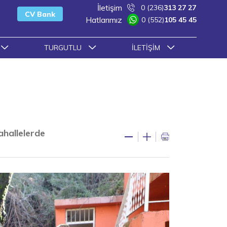
İletişim
0 (236)
313 27 27
CV Bank
Hatlarımız
0 (552)
105 45 45
TURGUTLU
İLETIŞIM
ahallelerde