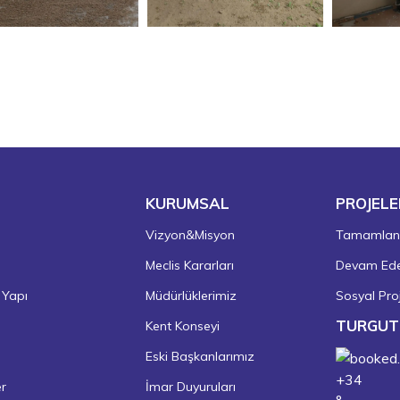
KURUMSAL
PROJELE
Vizyon&Misyon
Tamamlanm
Meclis Kararları
Devam Eden
 Yapı
Müdürlüklerimiz
Sosyal Proj
TURGUT
Kent Konseyi
Eski Başkanlarımız
+
34
er
İmar Duyuruları