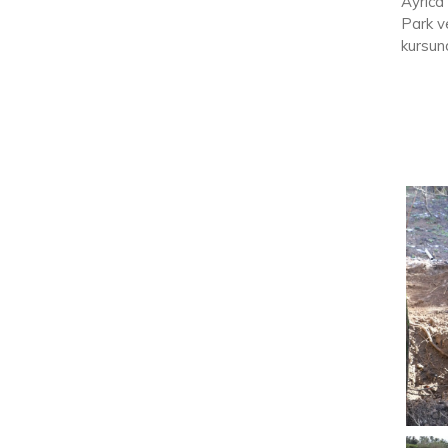
Ayrıca 
Park v
kursun