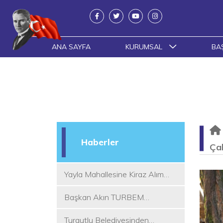
ANA SAYFA
KURUMSAL
BA
Haberler
Çal
Yayla Mahallesine Kiraz Alım
Yeri
Başkan Akın TURBEM
Eğitimcileri ile Buluştu
Turgutlu Belediyesinden