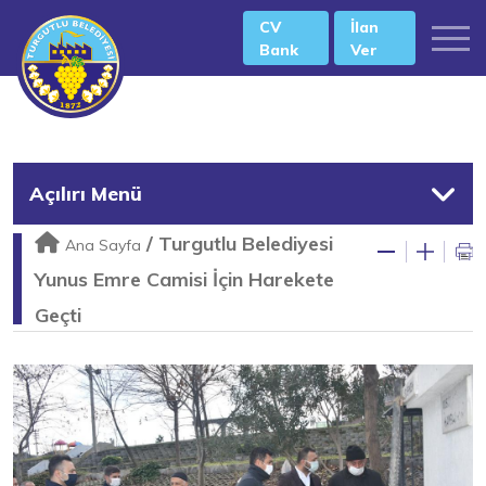
CV
İlan
Bank
Ver
Açılırı Menü
/
Turgutlu Belediyesi
Ana Sayfa
Yunus Emre Camisi İçin Harekete
Geçti