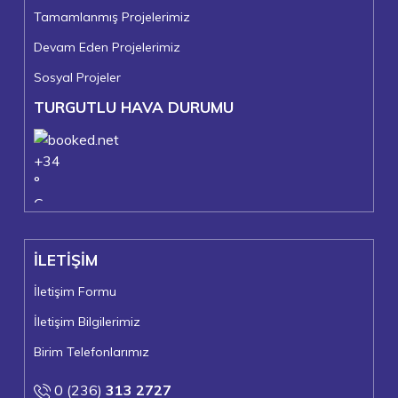
Tamamlanmış Projelerimiz
Devam Eden Projelerimiz
Sosyal Projeler
TURGUTLU HAVA DURUMU
+
34
°
C
+
36°
+
21°
İLETİŞİM
Turgutlu
Cuma, 07
İletişim Formu
İletişim Bilgilerimiz
Birim Telefonlarımız
0 (236)
313 2727