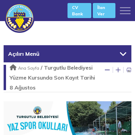
CV
İlan
Bank
Ver
Açılırı Menü
/
Turgutlu Belediyesi
Ana Sayfa
Yüzme Kursunda Son Kayıt Tarihi
8 Ağustos