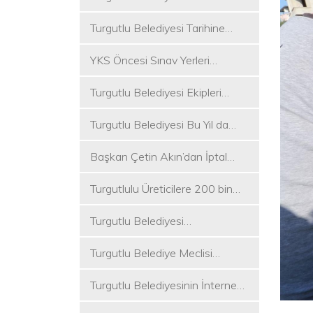
Koşukırı Mevkisinde Yoğun
Turgutlu Belediyesi Tarihine
Mesai
Sahip Çıkmaya Devam Ediyor
YKS Öncesi Sınav Yerleri
Dezenfekte Edildi
Turgutlu Belediyesi Ekipleri
Merkez ve Kırsal Mahallelere
Turgutlu Belediyesi Bu Yıl da
Hizmete Devam Ediyor
Üniversite Tercih Merkezi
Başkan Çetin Akın’dan İptal
Kuracak
Kararına Tepki
Turgutlulu Üreticilere 200 bin
Fide Ulaştırılacak
Turgutlu Belediyesi
Çalışmalarına Ara Vermiyor
Turgutlu Belediye Meclisi
Toplanıyor
Turgutlu Belediyesinin İnternet
Sitesi Yenilendi