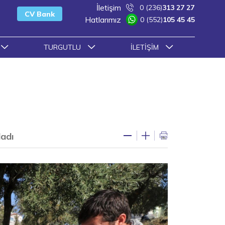
İletişim
0 (236)
313 27 27
CV Bank
Hatlarımız
0 (552)
105 45 45
TURGUTLU
İLETIŞIM
ladı