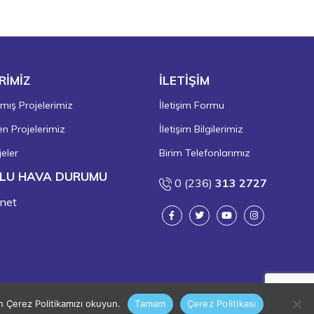
RİMİZ
İLETİŞİM
ış Projelerimiz
İletişim Formu
 Projelerimiz
İletişim Bilgilerimiz
eler
Birim Telefonlarımız
LU HAVA DURUMU
0 (236)
313 2727
in Çerez Politikamızı okuyun.
Tamam
Çerez Politikası