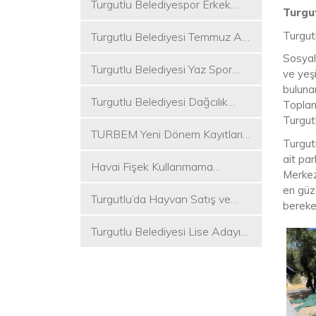
Turgutlu Belediyespor Erkek
Turgut
Voleybol Takımı 2. Ligde
Turgut
Turgutlu Belediyesi Temmuz Ayı
Meclis Toplantısı Gerçekleştirildi
Sosyal 
Turgutlu Belediyesi Yaz Spor
ve yeşi
Etkinlikleri Başlıyor
bulunan
Turgutlu Belediyesi Dağcılık
Toplan
Akademisi İlk Kamp Etkinliğini
Turgutl
TURBEM Yeni Dönem Kayıtları
Düzenledi
Turgut
Başlıyor
ait par
Havai Fişek Kullanmama
Merkezi
Kararını Alan İlk Başkan Çetin
en güz
Turgutlu’da Hayvan Satış ve
Akın Oldu
bereket
Kurban Kesim Yerleri Belli Oldu
Turgutlu Belediyesi Lise Adayı
Öğrencilere Tercih Desteği