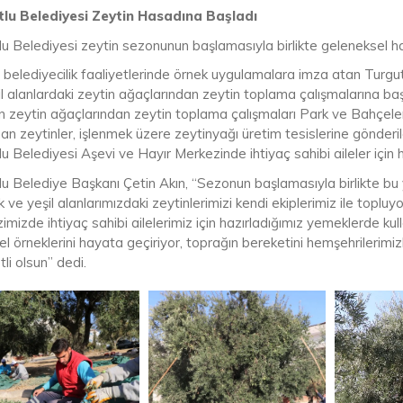
lu Belediyesi Zeytin Hasadına Başladı
lu Belediyesi zeytin sezonunun başlamasıyla birlikte geleneksel ha
belediyecilik faaliyetlerinde örnek uygulamalara imza atan Turgutl
l alanlardaki zeytin ağaçlarından zeytin toplama çalışmalarına baş
 zeytin ağaçlarından zeytin toplama çalışmaları Park ve Bahçeler M
an zeytinler, işlenmek üzere zeytinyağı üretim tesislerine gönderi
u Belediyesi Aşevi ve Hayır Merkezinde ihtiyaç sahibi aileler için 
lu Belediye Başkanı Çetin Akın, “Sezonun başlamasıyla birlikte bu
k ve yeşil alanlarımızdaki zeytinlerimizi kendi ekiplerimiz ile toplu
mizde ihtiyaç sahibi ailelerimiz için hazırladığımız yemeklerde ku
el örneklerini hayata geçiriyor, toprağın bereketini hemşehriler
li olsun” dedi.