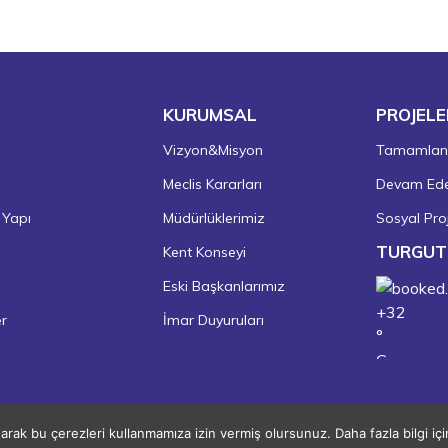
KURUMSAL
PROJELE
Vizyon&Misyon
Tamamlanm
Meclis Kararları
Devam Eden
 Yapı
Müdürlüklerimiz
Sosyal Proj
TURGUT
Kent Konseyi
Eski Başkanlarımız
+
32
er
İmar Duyuruları
°
C
+
36°
+
23°
Turgutlu
narak bu çerezleri kullanmamıza izin vermiş olursunuz. Daha fazla bilgi iç
Copyright © 2026 Turgutlu Belediyesi