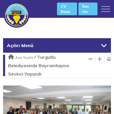
CV
İlan
Bank
Ver
Açılırı Menü
/
Turgutlu
Ana Sayfa
Belediyesinde Bayramlaşma
Sevinci Yaşandı