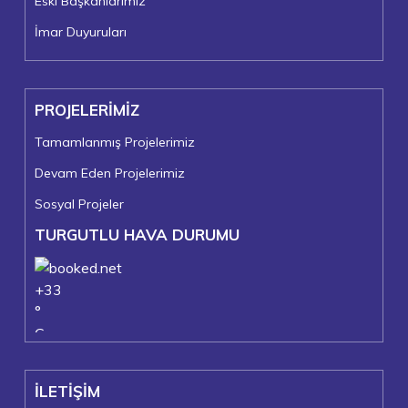
Eski Başkanlarımız
İmar Duyuruları
PROJELERİMİZ
Tamamlanmış Projelerimiz
Devam Eden Projelerimiz
Sosyal Projeler
TURGUTLU HAVA DURUMU
+
33
°
C
+
38°
+
22°
İLETİŞİM
Turgutlu