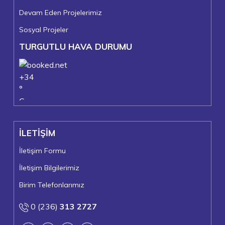
Devam Eden Projelerimiz
Sosyal Projeler
TURGUTLU HAVA DURUMU
+
34
°
C
+
37°
+
24°
İLETİŞİM
Turgutlu
Perşembe, 06
İletişim Formu
İletişim Bilgilerimiz
Birim Telefonlarımız
0 (236)
313 2727