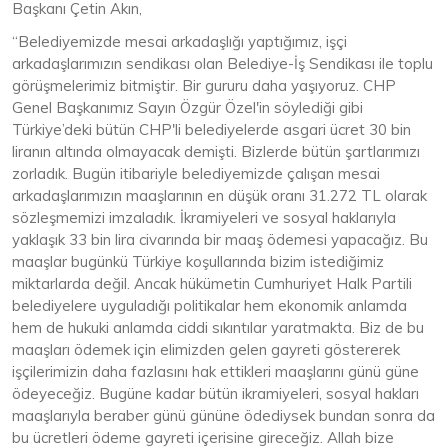
Başkanı Çetin Akın,
“Belediyemizde mesai arkadaşlığı yaptığımız, işçi
arkadaşlarımızın sendikası olan Belediye-İş Sendikası ile toplu
görüşmelerimiz bitmiştir. Bir gururu daha yaşıyoruz. CHP
Genel Başkanımız Sayın Özgür Özel'in söylediği gibi
Türkiye’deki bütün CHP'li belediyelerde asgari ücret 30 bin
liranın altında olmayacak demişti. Bizlerde bütün şartlarımızı
zorladık. Bugün itibariyle belediyemizde çalışan mesai
arkadaşlarımızın maaşlarının en düşük oranı 31.272 TL olarak
sözleşmemizi imzaladık. İkramiyeleri ve sosyal haklarıyla
yaklaşık 33 bin lira civarında bir maaş ödemesi yapacağız. Bu
maaşlar bugünkü Türkiye koşullarında bizim istediğimiz
miktarlarda değil. Ancak hükümetin Cumhuriyet Halk Partili
belediyelere uyguladığı politikalar hem ekonomik anlamda
hem de hukuki anlamda ciddi sıkıntılar yaratmakta. Biz de bu
maaşları ödemek için elimizden gelen gayreti göstererek
işçilerimizin daha fazlasını hak ettikleri maaşlarını günü güne
ödeyeceğiz. Bugüne kadar bütün ikramiyeleri, sosyal hakları
maaşlarıyla beraber günü gününe ödediysek bundan sonra da
bu ücretleri ödeme gayreti içerisine gireceğiz. Allah bize