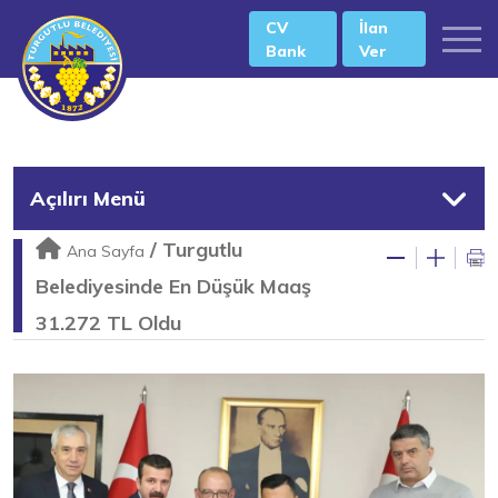
CV
İlan
Bank
Ver
Açılırı Menü
/
Turgutlu
Ana Sayfa
Belediyesinde En Düşük Maaş
31.272 TL Oldu