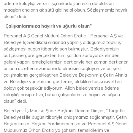
ödeme kolaylığı versin, işçi arkadaşlarımızın da aldıkları
maaşları anaların ak sütü gibi helal olsun. Sözleşmemiz hayırlı
olsun” dedi.
“
Çalışanlarımıza hayırlı ve uğurlu olsun”
Personel A.Ş Genel Müdürü Orhan Eratıcı, “Personel A.Ş ve
Belediye İş Sendikası arasında yapmış olduğumuz toplu iş
sözleşmesi bugün itibariyle son bulmuştur. Belediyemizin
bütçesine göre gerçekten tüm şartları zorlayarak elinden
geleni yapan, emekçilerimizin dertleriyle her zaman dertlenen
onların ücretlerini zamanında almasını sağlayan ve bu şekil
çalışmalarını gerçekleştiren Belediye Başkanımız Çetin Akın'a
ve Belediye yönetimine göstermiş oldukları hassasiyetten
dolayı çok teşekkür ediyorum. Allah belediyemize ödeme
kolaylığı nasip etsin, bütün çalışanlarımıza hayırlı ve uğurlu
olsun” dedi.
Belediye –İş Manisa Şube Başkanı Devrim Dinçer, “Turgutlu
Belediyesi ile bugün itibariyle anlaşmamız sağlanmıştır. Çetin
Başkanımıza, Başkan Yardımcılarımıza ve Personel A.Ş Genel
Müdürümüz Orhan Eratıcı'ya şahsım, temsilcilerim ve