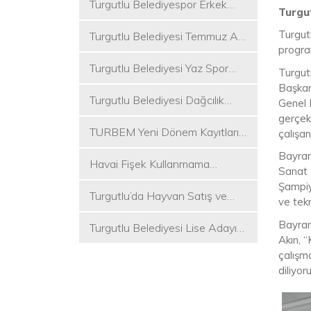
Turgutlu Belediyespor Erkek
Turgu
Voleybol Takımı 2. Ligde
Turgut
Turgutlu Belediyesi Temmuz Ayı
progra
Meclis Toplantısı Gerçekleştirildi
Turgutlu Belediyesi Yaz Spor
Turgut
Etkinlikleri Başlıyor
Başkan
Turgutlu Belediyesi Dağcılık
Genel M
Akademisi İlk Kamp Etkinliğini
gerçek
TURBEM Yeni Dönem Kayıtları
Düzenledi
çalışan
Başlıyor
Bayram
Havai Fişek Kullanmama
Sanat 
Kararını Alan İlk Başkan Çetin
Şampiy
Turgutlu’da Hayvan Satış ve
Akın Oldu
ve tekn
Kurban Kesim Yerleri Belli Oldu
Bayram
Turgutlu Belediyesi Lise Adayı
Akın, 
Öğrencilere Tercih Desteği
çalışma
diliyor