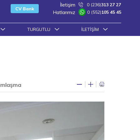
İletişim
0 (236)
313 27 27
CV Bank
Hatlarımız
0 (552)
105 45 45
TURGUTLU
İLETIŞIM
ramlaşma