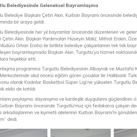
tlu Belediyesinde Geleneksel Bayramlaşma
lu Belediye Başkanı Çetin Akın, Kurban Bayramı öncesinde beled
mında bir araya geldi.
lu Belediyesinde her yıl bayramlar öncesinde düzenlenen ve gel
 Çetin Akın, Başkan Yardımcıları Hüseyin Maliz, Mithat Erden, Öz
üdürü Orhan Eratıcı ile birlikte belediye çalışanlarının tek tek ba
leşen bayramlaşmada Başkan Akın, Turgutlu’ya hizmet noktasında 
lara teşekkür etti.
laşma programına Turgutlu Belediyesinin Albayrak ve Mustafa Ke
Merkezlerinde okul öncesi eğitim gören çocuklar ile Halkbank Tür
onu olarak Kadınlar Basketbol Süper Ligi’ne yükselen Turgutlu Be
ik ekibi de katıldı.
ların paylaşma, dayanışma ve kardeşlik duygularını güçlendiren ö
“Kurban Bayramı öncesinde Turgutlu'muz için fedakarca çalışan de
 arkadaşlarımın ve kıymetli ailelerinin Kurban Bayramı'nı gönülden 
um” dedi.