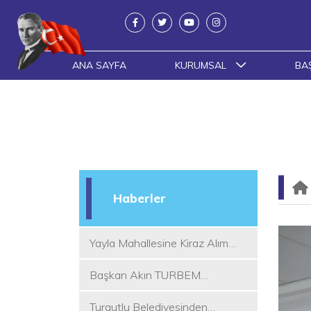
ANA SAYFA
KURUMSAL
BA
Haberler
Yayla Mahallesine Kiraz Alım
Yeri
Başkan Akın TURBEM
Eğitimcileri ile Buluştu
Turgutlu Belediyesinden