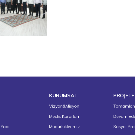
KURUMSAL
PROJELE
Vizyon&Misyon
Tamamlanm
Meclis Kararları
Devam Eden
 Yapı
Müdürlüklerimiz
Sosyal Proj