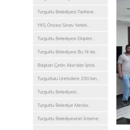
Koşukırı Mevkisinde Yoğun
Turgutlu Belediyesi Tarihine
Mesai
Sahip Çıkmaya Devam Ediyor
YKS Öncesi Sınav Yerleri
Dezenfekte Edildi
Turgutlu Belediyesi Ekipleri
Merkez ve Kırsal Mahallelere
Turgutlu Belediyesi Bu Yıl da
Hizmete Devam Ediyor
Üniversite Tercih Merkezi
Başkan Çetin Akın’dan İptal
Kuracak
Kararına Tepki
Turgutlulu Üreticilere 200 bin
Fide Ulaştırılacak
Turgutlu Belediyesi
Çalışmalarına Ara Vermiyor
Turgutlu Belediye Meclisi
Toplanıyor
Turgutlu Belediyesinin İnternet
Sitesi Yenilendi