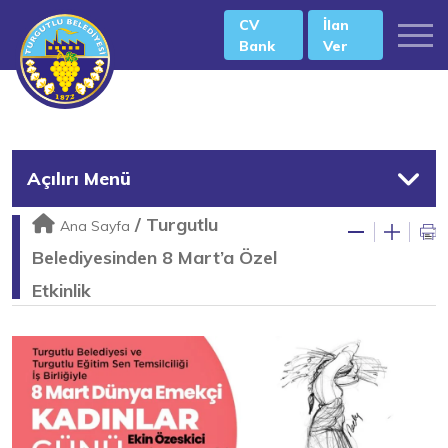
CV
İlan
Bank
Ver
Açılırı Menü
/
Turgutlu
Ana Sayfa
Belediyesinden 8 Mart’a Özel
Etkinlik