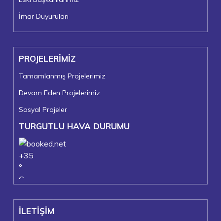
İmar Duyuruları
PROJELERİMİZ
Tamamlanmış Projelerimiz
Devam Eden Projelerimiz
Sosyal Projeler
TURGUTLU HAVA DURUMU
+
35
°
C
+
37°
+
24°
İLETİŞİM
Turgutlu