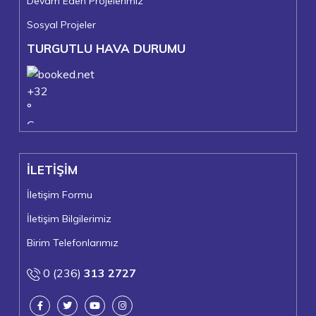
Devam Eden Projelerimiz
Sosyal Projeler
TURGUTLU HAVA DURUMU
+
32
°
C
+
36°
+
22°
İLETİŞİM
Turgutlu
Pazar, 09
İletişim Formu
İletişim Bilgilerimiz
Birim Telefonlarımız
0 (236)
313 2727