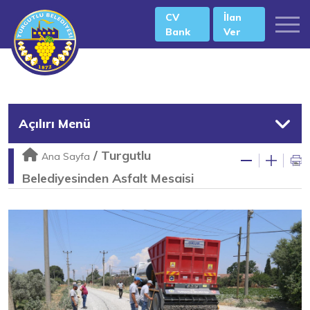
CV
İlan
Bank
Ver
Açılırı Menü
/
Turgutlu
Ana Sayfa
Belediyesinden Asfalt Mesaisi