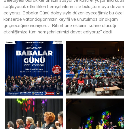
Belediyesi olarak kentimizin sosyal ve kültürel yaşamına katkı
sağlayacak etkinlikleri hemşehrilerimizle buluşturmaya devam
ediyoruz. Babalar Günü dolayısıyla düzenleyeceğimiz bu özel
konserde vatandaşlarımızın keyifli ve unutulmaz bir akşam
geçireceğine inanıyoruz. Ritimhane ekibinin sahne alacağı
etkinliğimize tüm hemşehrilerimizi davet ediyoruz” dedi.