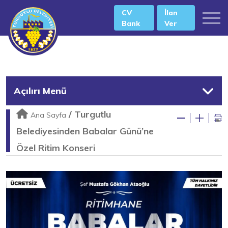
CV
İlan
Bank
Ver
Açılırı Menü
/
Turgutlu
Ana Sayfa
Belediyesinden Babalar Günü’ne
Özel Ritim Konseri