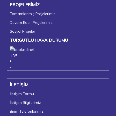
PROJELERİMİZ
Tamamlanmış Projelerimiz
Devam Eden Projelerimiz
Sosyal Projeler
TURGUTLU HAVA DURUMU
+
35
°
C
+
37°
+
24°
İLETİŞİM
Turgutlu
Perşembe, 06
İletişim Formu
İletişim Bilgilerimiz
Birim Telefonlarımız