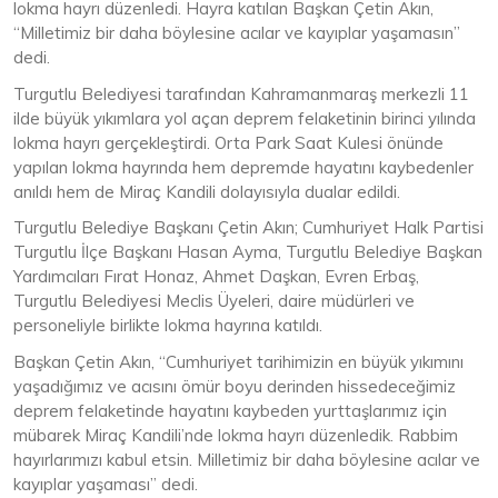
lokma hayrı düzenledi. Hayra katılan Başkan Çetin Akın,
“Milletimiz bir daha böylesine acılar ve kayıplar yaşamasın”
dedi.
Turgutlu Belediyesi tarafından Kahramanmaraş merkezli 11
ilde büyük yıkımlara yol açan deprem felaketinin birinci yılında
lokma hayrı gerçekleştirdi. Orta Park Saat Kulesi önünde
yapılan lokma hayrında hem depremde hayatını kaybedenler
anıldı hem de Miraç Kandili dolayısıyla dualar edildi.
Turgutlu Belediye Başkanı Çetin Akın; Cumhuriyet Halk Partisi
Turgutlu İlçe Başkanı Hasan Ayma, Turgutlu Belediye Başkan
Yardımcıları Fırat Honaz, Ahmet Daşkan, Evren Erbaş,
Turgutlu Belediyesi Meclis Üyeleri, daire müdürleri ve
personeliyle birlikte lokma hayrına katıldı.
Başkan Çetin Akın, “Cumhuriyet tarihimizin en büyük yıkımını
yaşadığımız ve acısını ömür boyu derinden hissedeceğimiz
deprem felaketinde hayatını kaybeden yurttaşlarımız için
mübarek Miraç Kandili’nde lokma hayrı düzenledik. Rabbim
hayırlarımızı kabul etsin. Milletimiz bir daha böylesine acılar ve
kayıplar yaşaması” dedi.