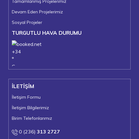
Tamamlanmış Projelerimiz
Devam Eden Projelerimiz
Sosyal Projeler
TURGUTLU HAVA DURUMU
+
34
°
C
+
37°
+
23°
İLETİŞİM
Turgutlu
Cumartesi, 08
İletişim Formu
İletişim Bilgilerimiz
Birim Telefonlarımız
0 (236)
313 2727