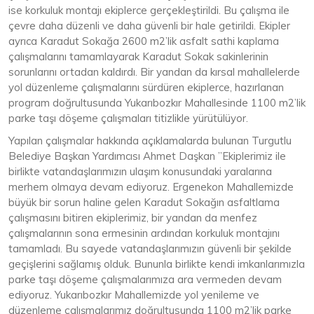
ise korkuluk montajı ekiplerce gerçekleştirildi. Bu çalışma ile
çevre daha düzenli ve daha güvenli bir hale getirildi. Ekipler
ayrıca Karadut Sokağa 2600 m2’lik asfalt sathi kaplama
çalışmalarını tamamlayarak Karadut Sokak sakinlerinin
sorunlarını ortadan kaldırdı. Bir yandan da kırsal mahallelerde
yol düzenleme çalışmalarını sürdüren ekiplerce, hazırlanan
program doğrultusunda Yukarıbozkır Mahallesinde 1100 m2’lik
parke taşı döşeme çalışmaları titizlikle yürütülüyor.
Yapılan çalışmalar hakkında açıklamalarda bulunan Turgutlu
Belediye Başkan Yardımcısı Ahmet Daşkan ”Ekiplerimiz ile
birlikte vatandaşlarımızın ulaşım konusundaki yaralarına
merhem olmaya devam ediyoruz. Ergenekon Mahallemizde
büyük bir sorun haline gelen Karadut Sokağın asfaltlama
çalışmasını bitiren ekiplerimiz, bir yandan da menfez
çalışmalarının sona ermesinin ardından korkuluk montajını
tamamladı. Bu sayede vatandaşlarımızın güvenli bir şekilde
geçişlerini sağlamış olduk. Bununla birlikte kendi imkanlarımızla
parke taşı döşeme çalışmalarımıza ara vermeden devam
ediyoruz. Yukarıbozkır Mahallemizde yol yenileme ve
düzenleme çalışmalarımız doğrultusunda 1100 m2’lik parke