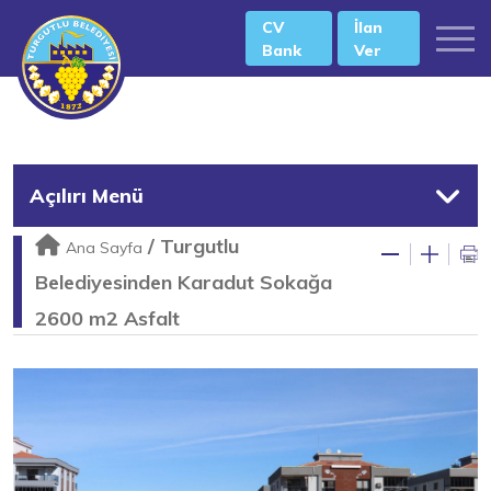
CV
İlan
Bank
Ver
Açılırı Menü
/
Turgutlu
Ana Sayfa
Belediyesinden Karadut Sokağa
2600 m2 Asfalt