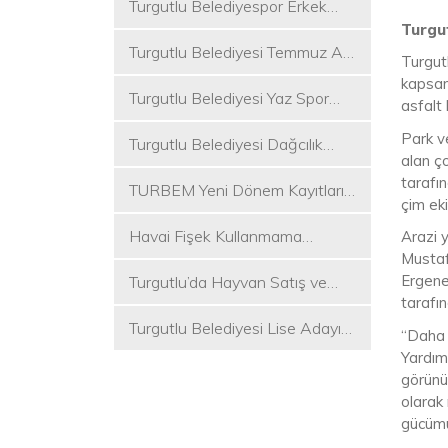
Turgutlu Belediyespor Erkek
Turgut
Voleybol Takımı 2. Ligde
Turgutlu Belediyesi Temmuz Ayı
Turgut
Meclis Toplantısı Gerçekleştirildi
kapsam
Turgutlu Belediyesi Yaz Spor
asfalt 
Etkinlikleri Başlıyor
Park v
Turgutlu Belediyesi Dağcılık
alan ço
Akademisi İlk Kamp Etkinliğini
tarafı
TURBEM Yeni Dönem Kayıtları
Düzenledi
çim ek
Başlıyor
Havai Fişek Kullanmama
Arazi y
Mustaf
Kararını Alan İlk Başkan Çetin
Ergene
Turgutlu’da Hayvan Satış ve
Akın Oldu
tarafın
Kurban Kesim Yerleri Belli Oldu
Turgutlu Belediyesi Lise Adayı
“Daha 
Öğrencilere Tercih Desteği
Yardım
görünü
olarak 
gücümüz