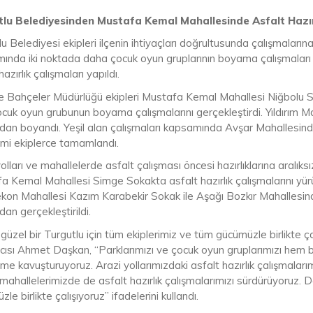
lu Belediyesinden Mustafa Kemal Mahallesinde Asfalt Hazır
lu Belediyesi ekipleri ilçenin ihtiyaçları doğrultusunda çalışmala
ında iki noktada daha çocuk oyun gruplarının boyama çalışmalar
hazırlık çalışmaları yapıldı.
e Bahçeler Müdürlüğü ekipleri Mustafa Kemal Mahallesi Niğbolu Sok
cuk oyun grubunun boyama çalışmalarını gerçekleştirdi. Yıldırım Ma
ndan boyandı. Yeşil alan çalışmaları kapsamında Avşar Mahallesinde
imi ekiplerce tamamlandı.
olları ve mahallelerde asfalt çalışması öncesi hazırlıklarına aralık
a Kemal Mahallesi Simge Sokakta asfalt hazırlık çalışmalarını yür
kon Mahallesi Kazım Karabekir Sokak ile Aşağı Bozkır Mahallesind
dan gerçekleştirildi.
güzel bir Turgutlu için tüm ekiplerimiz ve tüm gücümüzle birlikte 
cısı Ahmet Daşkan, “Parklarımızı ve çocuk oyun gruplarımızı hem b
me kavuşturuyoruz. Arazi yollarımızdaki asfalt hazırlık çalışmala
mahallelerimizde de asfalt hazırlık çalışmalarımızı sürdürüyoruz. D
le birlikte çalışıyoruz” ifadelerini kullandı.