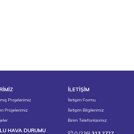
RİMİZ
İLETİŞİM
ış Projelerimiz
İletişim Formu
 Projelerimiz
İletişim Bilgilerimiz
eler
Birim Telefonlarımız
LU HAVA DURUMU
0 (236)
313 2727