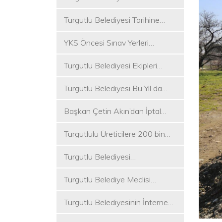
Koşukırı Mevkisinde Yoğun
Turgutlu Belediyesi Tarihine
Mesai
Sahip Çıkmaya Devam Ediyor
YKS Öncesi Sınav Yerleri
Dezenfekte Edildi
Turgutlu Belediyesi Ekipleri
Merkez ve Kırsal Mahallelere
Turgutlu Belediyesi Bu Yıl da
Hizmete Devam Ediyor
Üniversite Tercih Merkezi
Başkan Çetin Akın’dan İptal
Kuracak
Kararına Tepki
Turgutlulu Üreticilere 200 bin
Fide Ulaştırılacak
Turgutlu Belediyesi
Çalışmalarına Ara Vermiyor
Turgutlu Belediye Meclisi
Toplanıyor
Turgutlu Belediyesinin İnternet
Sitesi Yenilendi