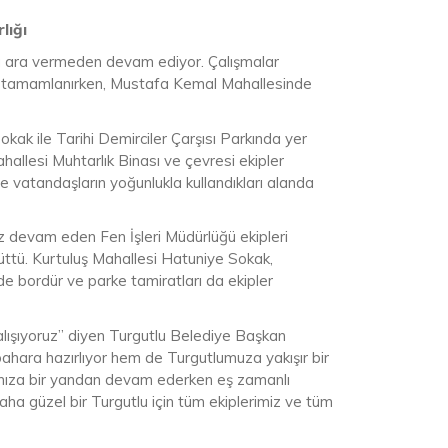
lığı
rına ara vermeden devam ediyor. Çalışmalar
ı tamamlanırken, Mustafa Kemal Mahallesinde
ak ile Tarihi Demirciler Çarşısı Parkında yer
hallesi Muhtarlık Binası ve çevresi ekipler
 vatandaşların yoğunlukla kullandıkları alanda
sız devam eden Fen İşleri Müdürlüğü ekipleri
üttü. Kurtuluş Mahallesi Hatuniye Sokak,
e bordür ve parke tamiratları da ekipler
çalışıyoruz” diyen Turgutlu Belediye Başkan
ahara hazırlıyor hem de Turgutlumuza yakışır bir
rımıza bir yandan devam ederken eş zamanlı
aha güzel bir Turgutlu için tüm ekiplerimiz ve tüm