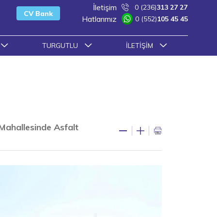
İletişim
0 (236)
313 27 27
CV Bank
Hatlarımız
0 (552)
105 45 45
TURGUTLU
İLETIŞIM
Mahallesinde Asfalt