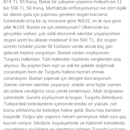
874 TL 55 Kuruş. Bekar bir çalışanın yaşama maliyeti ise 11
bin 556 TL 56 Kuruş. Mutfaktaki enflasyonumuz ise dört kişilik
bir ailenin gıda için yapması gereken asgari harcama
tutarındaki artış bir ay öncesine göre %9,02, on iki aya göre
yıllık %109. Bunları ne için anlatıyorum? Ülkemizde bu
gerçekler varken, çok ciddi ekonomik sıkıntılar yaşanıyorken
asgari ücret bu ülkede maalesef 8 bin 500 TL. Biz asgari
ücretin totalde yüzde 50 fazlasını verdik ancak kaç gün
gidecek hepiniz sorgulayın. Bunları neden söylüyorum;
Turgutlu halkından, Türk halkından toplanan vergilerden pay
alıyoruz. Bu payları hem eşit ve adil bir şekilde dağıtmak
zorundayım hem de Turgutlu halkına hizmet etmek
zorundayım. Bunları yapmak için dengeli davranıyorum.
Zaman zaman sıkıntılar yaşanıyor, olabilir ama hiçbir zaman
da sizlere verdiğimiz sözü yerde bırakmayız. Allah doğruların
yanındadır. Gururla söylüyorum ki bugün; Turgutlu Belediyesi,
Türkiye’deki belediyelerin içerisinde kredisi en yüksek, cari
borcu sıfırlanmış bir belediye haline geldi. Bunu hep beraber
başardık. Doğru işler yapınca, haram yemeyince Allah size güç
kuvvet veriyor. Mecliste, büyükşehirde ve hükümet kanadında
yaşadığımız güçlüklere ve sıkıntılara rağmen Turgutlu’ya barışı,