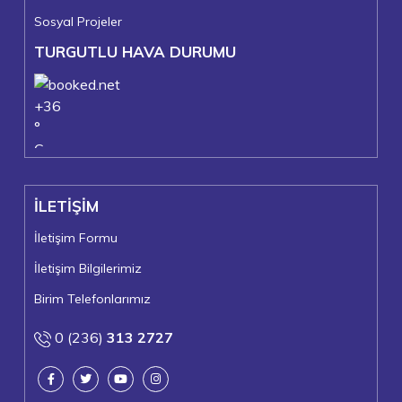
Sosyal Projeler
TURGUTLU HAVA DURUMU
+
36
°
C
+
37°
+
23°
İLETİŞİM
Turgutlu
Çarşamba, 05
İletişim Formu
İletişim Bilgilerimiz
Birim Telefonlarımız
0 (236)
313 2727