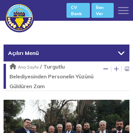
CV
İlan
Bank
Ver
Açılırı Menü
/
Turgutlu
Ana Sayfa
Belediyesinden Personelin Yüzünü
Güldüren Zam