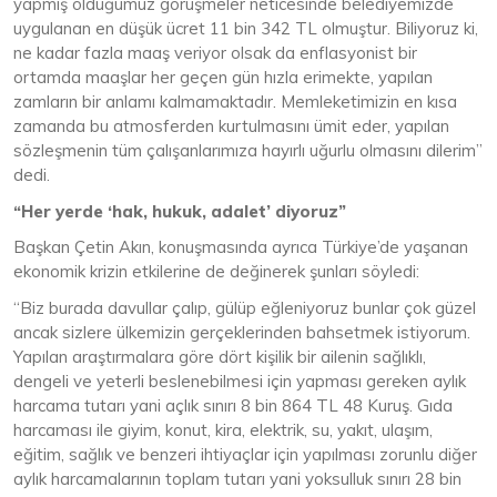
yapmış olduğumuz görüşmeler neticesinde belediyemizde
uygulanan en düşük ücret 11 bin 342 TL olmuştur. Biliyoruz ki,
ne kadar fazla maaş veriyor olsak da enflasyonist bir
ortamda maaşlar her geçen gün hızla erimekte, yapılan
zamların bir anlamı kalmamaktadır. Memleketimizin en kısa
zamanda bu atmosferden kurtulmasını ümit eder, yapılan
sözleşmenin tüm çalışanlarımıza hayırlı uğurlu olmasını dilerim”
dedi.
“Her yerde ‘hak, hukuk, adalet’ diyoruz”
Başkan Çetin Akın, konuşmasında ayrıca Türkiye’de yaşanan
ekonomik krizin etkilerine de değinerek şunları söyledi:
“Biz burada davullar çalıp, gülüp eğleniyoruz bunlar çok güzel
ancak sizlere ülkemizin gerçeklerinden bahsetmek istiyorum.
Yapılan araştırmalara göre dört kişilik bir ailenin sağlıklı,
dengeli ve yeterli beslenebilmesi için yapması gereken aylık
harcama tutarı yani açlık sınırı 8 bin 864 TL 48 Kuruş. Gıda
harcaması ile giyim, konut, kira, elektrik, su, yakıt, ulaşım,
eğitim, sağlık ve benzeri ihtiyaçlar için yapılması zorunlu diğer
aylık harcamalarının toplam tutarı yani yoksulluk sınırı 28 bin