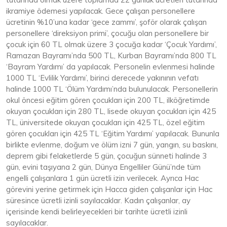
ikramiye ödemesi yapılacak. Gece çalışan personellere
ücretinin %10’una kadar ‘gece zammı’, şoför olarak çalışan
personellere ‘direksiyon primi’, çocuğu olan personellere bir
çocuk için 60 TL olmak üzere 3 çocuğa kadar ‘Çocuk Yardımı’,
Ramazan Bayramı’nda 500 TL, Kurban Bayramı’nda 800 TL
‘Bayram Yardımı’ da yapılacak. Personelin evlenmesi halinde
1000 TL ‘Evlilik Yardımı’, birinci derecede yakınının vefatı
halinde 1000 TL ‘Ölüm Yardımı’nda bulunulacak. Personellerin
okul öncesi eğitim gören çocukları için 200 TL, ilköğretimde
okuyan çocukları için 280 TL, lisede okuyan çocukları için 425
TL, üniversitede okuyan çocukları için 425 TL, özel eğitim
gören çocukları için 425 TL ‘Eğitim Yardımı’ yapılacak. Bununla
birlikte evlenme, doğum ve ölüm izni 7 gün, yangın, su baskını,
deprem gibi felaketlerde 5 gün, çocuğun sünneti halinde 3
gün, evini taşıyana 2 gün, Dünya Engelliler Günü’nde tüm
engelli çalışanlara 1 gün ücretli izin verilecek. Ayrıca Hac
görevini yerine getirmek için Hacca giden çalışanlar için Hac
süresince ücretli izinli sayılacaklar. Kadın çalışanlar, ay
içerisinde kendi belirleyecekleri bir tarihte ücretli izinli
sayılacaklar.