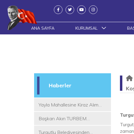
ANA SAYFA
KURUMSAL
BA
Haberler
Koş
Yayla Mahallesine Kiraz Alım
Yeri
Turgut
Başkan Akın TURBEM
Turgutl
Eğitimcileri ile Buluştu
zamanda
Turgutlu Belediyesinden