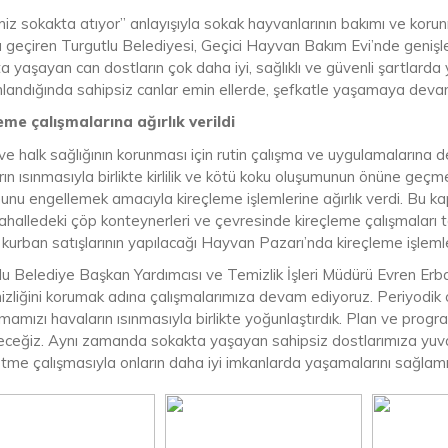
miz sokakta atıyor” anlayışıyla sokak hayvanlarının bakımı ve koru
 geçiren Turgutlu Belediyesi, Geçici Hayvan Bakım Evi’nde genişlet
a yaşayan can dostların çok daha iyi, sağlıklı ve güvenli şartlard
andığında sahipsiz canlar emin ellerde, şefkatle yaşamaya deva
eme çalışmalarına ağırlık verildi
e halk sağlığının korunması için rutin çalışma ve uygulamalarına d
ın ısınmasıyla birlikte kirlilik ve kötü koku oluşumunun önüne geçme
unu engellemek amacıyla kireçleme işlemlerine ağırlık verdi. Bu k
ahalledeki çöp konteynerleri ve çevresinde kireçleme çalışmaları
e kurban satışlarının yapılacağı Hayvan Pazarı’nda kireçleme işleml
u Belediye Başkan Yardımcısı ve Temizlik İşleri Müdürü Evren Erbaş
izliğini korumak adına çalışmalarımıza devam ediyoruz. Periyodik o
mamızı havaların ısınmasıyla birlikte yoğunlaştırdık. Plan ve progr
eceğiz. Aynı zamanda sokakta yaşayan sahipsiz dostlarımıza yuv
tme çalışmasıyla onların daha iyi imkanlarda yaşamalarını sağlamış 