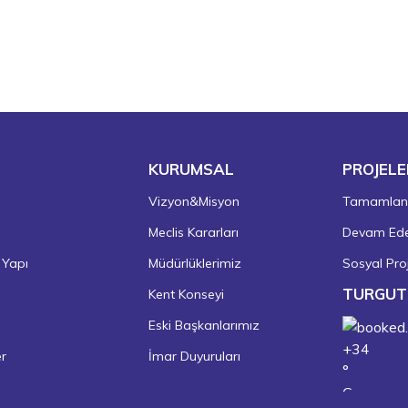
KURUMSAL
PROJELE
Vizyon&Misyon
Tamamlanm
Meclis Kararları
Devam Eden
 Yapı
Müdürlüklerimiz
Sosyal Proj
TURGUT
Kent Konseyi
Eski Başkanlarımız
+
34
er
İmar Duyuruları
°
C