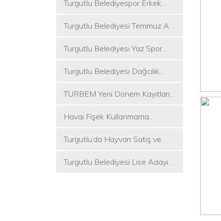
Turgutlu Belediyespor Erkek
Voleybol Takımı 2. Ligde
Turgutlu Belediyesi Temmuz Ayı
Meclis Toplantısı Gerçekleştirildi
Turgutlu Belediyesi Yaz Spor
Etkinlikleri Başlıyor
Turgutlu Belediyesi Dağcılık
Akademisi İlk Kamp Etkinliğini
TURBEM Yeni Dönem Kayıtları
Düzenledi
Başlıyor
Havai Fişek Kullanmama
Kararını Alan İlk Başkan Çetin
Turgutlu’da Hayvan Satış ve
Akın Oldu
Kurban Kesim Yerleri Belli Oldu
Turgutlu Belediyesi Lise Adayı
Öğrencilere Tercih Desteği