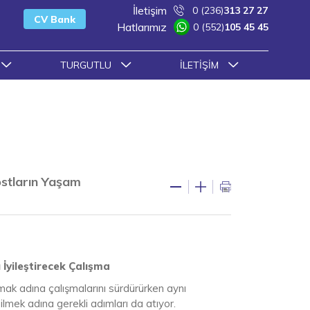
İletişim
0 (236)
313 27 27
CV Bank
Hatlarımız
0 (552)
105 45 45
TURGUTLU
İLETIŞIM
ostların Yaşam
İyileştirecek Çalışma
umak adına çalışmalarını sürdürürken aynı
lmek adına gerekli adımları da atıyor.