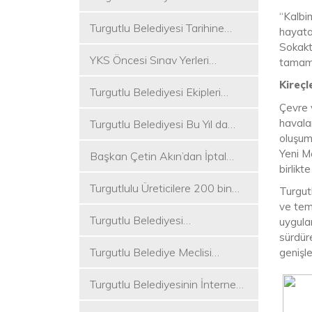
Koşukırı Mevkisinde Yoğun
“Kalbi
Turgutlu Belediyesi Tarihine
Mesai
hayata
Sahip Çıkmaya Devam Ediyor
Sokakt
YKS Öncesi Sınav Yerleri
tamaml
Dezenfekte Edildi
Kireçl
Turgutlu Belediyesi Ekipleri
Çevre v
Merkez ve Kırsal Mahallelere
havalar
Turgutlu Belediyesi Bu Yıl da
Hizmete Devam Ediyor
oluşum
Üniversite Tercih Merkezi
Yeni M
Başkan Çetin Akın’dan İptal
Kuracak
birlikt
Kararına Tepki
Turgutlulu Üreticilere 200 bin
Turgutl
Fide Ulaştırılacak
ve tem
Turgutlu Belediyesi
uygula
Çalışmalarına Ara Vermiyor
sürdür
Turgutlu Belediye Meclisi
genişle
Toplanıyor
Turgutlu Belediyesinin İnternet
Sitesi Yenilendi