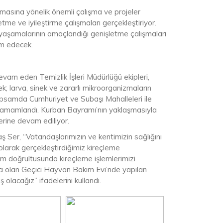
nmasına yönelik önemli çalışma ve projeler
me ve iyileştirme çalışmaları gerçekleştiriyor.
a yaşamalarının amaçlandığı genişletme çalışmaları
m edecek.
evam eden Temizlik İşleri Müdürlüğü ekipleri,
k; larva, sinek ve zararlı mikroorganizmaların
apsamda Cumhuriyet ve Subaşı Mahalleleri ile
 tamamlandı. Kurban Bayramı’nın yaklaşmasıyla
erine devam ediliyor.
 Ser, “Vatandaşlarımızın ve kentimizin sağlığını
larak gerçekleştirdiğimiz kireçleme
am doğrultusunda kireçleme işlemlerimizi
a olan Geçici Hayvan Bakım Evi’nde yapılan
olacağız” ifadelerini kullandı.