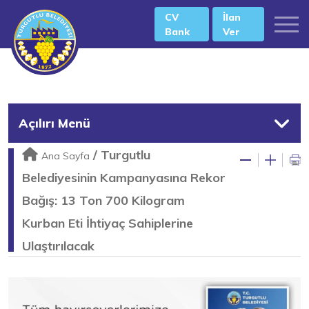
CV
İlan
Bank
Ver
Açılırı Menü
/
Turgutlu
Ana Sayfa
Belediyesinin Kampanyasına Rekor
Bağış: 13 Ton 700 Kilogram
Kurban Eti İhtiyaç Sahiplerine
Ulaştırılacak