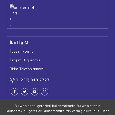
+
33
°
C
+
39°
+
22°
İLETİŞİM
Turgutlu
Pazartesi, 10
İletişim Formu
İletişim Bilgilerimiz
Birim Telefonlarımız
0 (236)
313 2727
Bu web sitesi çerezleri kullanmaktadır. Bu web sitesini
kullanarak bu çerezleri kullanmamıza izin vermiş olursunuz. Daha