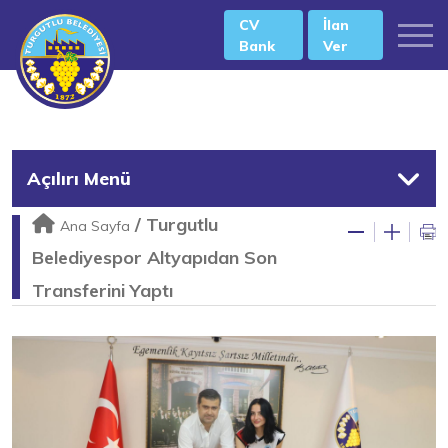
CV
İlan
Bank
Ver
Açılırı Menü
/
Turgutlu
Ana Sayfa
Belediyespor Altyapıdan Son
Transferini Yaptı