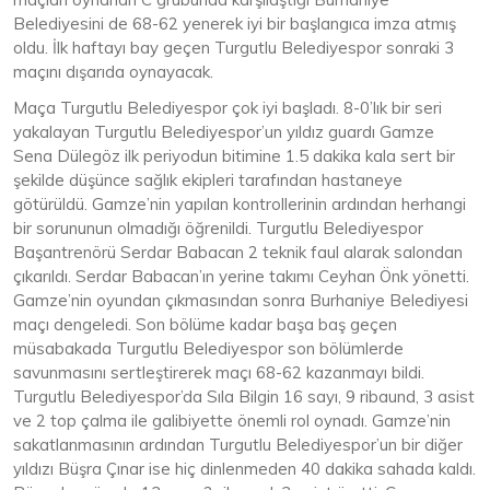
Belediyesini de 68-62 yenerek iyi bir başlangıca imza atmış
oldu. İlk haftayı bay geçen Turgutlu Belediyespor sonraki 3
maçını dışarıda oynayacak.
Maça Turgutlu Belediyespor çok iyi başladı. 8-0’lık bir seri
yakalayan Turgutlu Belediyespor’un yıldız guardı Gamze
Sena Dülegöz ilk periyodun bitimine 1.5 dakika kala sert bir
şekilde düşünce sağlık ekipleri tarafından hastaneye
götürüldü. Gamze’nin yapılan kontrollerinin ardından herhangi
bir sorununun olmadığı öğrenildi. Turgutlu Belediyespor
Başantrenörü Serdar Babacan 2 teknik faul alarak salondan
çıkarıldı. Serdar Babacan’ın yerine takımı Ceyhan Önk yönetti.
Gamze’nin oyundan çıkmasından sonra Burhaniye Belediyesi
maçı dengeledi. Son bölüme kadar başa baş geçen
müsabakada Turgutlu Belediyespor son bölümlerde
savunmasını sertleştirerek maçı 68-62 kazanmayı bildi.
Turgutlu Belediyespor’da Sıla Bilgin 16 sayı, 9 ribaund, 3 asist
ve 2 top çalma ile galibiyette önemli rol oynadı. Gamze’nin
sakatlanmasının ardından Turgutlu Belediyespor’un bir diğer
yıldızı Büşra Çınar ise hiç dinlenmeden 40 dakika sahada kaldı.