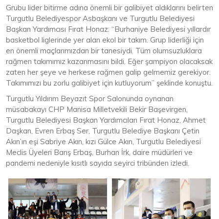
Grubu lider bitirme adına önemli bir galibiyet aldıklarını belirten
Turgutlu Belediyespor Asbaşkanı ve Turgutlu Belediyesi
Başkan Yardımcısı Fırat Honaz: “Burhaniye Belediyesi yıllardır
basketbol liglerinde yer alan ekol bir takım. Grup liderliği için
en önemli maçlarımızdan bir tanesiydi. Tüm olumsuzluklara
rağmen takımımız kazanmasını bildi. Eğer şampiyon olacaksak
zaten her şeye ve herkese rağmen galip gelmemiz gerekiyor.
Takımımızı bu zorlu galibiyet için kutluyorum” şeklinde konuştu.
Turgutlu Yıldırım Beyazıt Spor Salonunda oynanan
müsabakayı CHP Manisa Milletvekili Bekir Başevirgen,
Turgutlu Belediyesi Başkan Yardımcıları Fırat Honaz, Ahmet
Daşkan, Evren Erbaş Ser, Turgutlu Belediye Başkanı Çetin
Akın’ın eşi Sabriye Akın, kızı Gülce Akın, Turgutlu Belediyesi
Meclis Üyeleri Barış Erbaş, Burhan İrk, daire müdürleri ve
pandemi nedeniyle kısıtlı sayıda seyirci tribünden izledi.