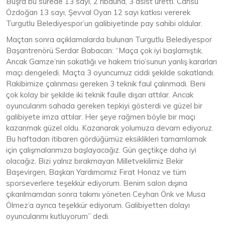
Büşra bu sürede 13 sayı, 2 ribaund, 3 asist üretti. Cansu
Özdoğan 13 sayı, Şevval Oyan 12 sayı katkısı vererek
Turgutlu Belediyespor’un galibiyetinde pay sahibi oldular.
Maçtan sonra açıklamalarda bulunan Turgutlu Belediyespor
Başantrenörü Serdar Babacan: “Maça çok iyi başlamıştık.
Ancak Gamze’nin sakatlığı ve hakem trio’sunun yanlış kararları
maçı dengeledi. Maçta 3 oyuncumuz ciddi şekilde sakatlandı.
Rakibimize çalınması gereken 3 teknik faul çalınmadı. Beni
çok kolay bir şekilde iki teknik faulle dışarı attılar. Ancak
oyuncularım sahada gereken tepkiyi gösterdi ve güzel bir
galibiyete imza attılar. Her şeye rağmen böyle bir maçı
kazanmak güzel oldu. Kazanarak yolumuza devam ediyoruz.
Bu haftadan itibaren gördüğümüz eksiklikleri tamamlamak
için çalışmalarımıza başlayacağız. Gün geçtikçe daha iyi
olacağız. Bizi yalnız bırakmayan Milletvekilimiz Bekir
Başevirgen, Başkan Yardımcımız Fırat Honaz ve tüm
sporseverlere teşekkür ediyorum. Benim salon dışına
çıkarılmamdan sonra takımı yöneten Ceyhan Önk ve Musa
Ölmez’a ayrıca teşekkür ediyorum. Galibiyetten dolayı
oyuncularımı kutluyorum” dedi.