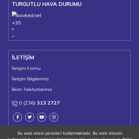
TURGUTLU HAVA DURUMU
+
35
°
C
+
37°
+
24°
İLETİŞİM
Turgutlu
Perşembe, 06
İletişim Formu
İletişim Bilgilerimiz
Birim Telefonlarımız
0 (236)
313 2727
Bu web sitesi çerezleri kullanmaktadır. Bu web sitesini