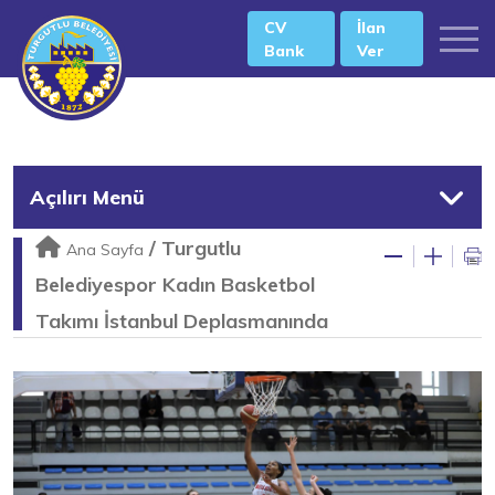
CV
İlan
Bank
Ver
Açılırı Menü
/
Turgutlu
Ana Sayfa
Belediyespor Kadın Basketbol
Takımı İstanbul Deplasmanında