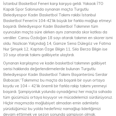
İstanbul Basketbol Feneri karşı karşıya geldi. Yakacık İTO
Kapalı Spor Salonunda oynanan maçta Turgutlu
Belediyespor Kadın Basketbol Takımı rakibi İstanbul
Basketbol Feneri’ni 104-42’lik büyük bir farkla mağlup etmeyi
başardı. Belediyespor Kadın Basketbol Takımının tüm
oyuncuları maçta süre alırken aynı zamanda skor katkısı da
verdiler. Cansu Özdoğan 18 sayı atarak takımın en skorer ismi
oldu. Nazlıcan Yalçındağ 14, Gamze Sena Dülegöz ve Fatma
Nur Şimşek 12, Kaptan Özge Bilgin 11, Sıla Berza Bilgin ise
10 sayı atarak takımı galibiyete ulaştırdı.
Oynanan karşılaşma ve kadın basketbol takımının galibiyet
serisi hakkında değerlendirmelerde bulunan Turgutlu
Belediyespor Kadın Basketbol Takımı Başanterönü Serdar
Babacan,“Takımımız bu maçta da başarılı bir oyun ortaya
koydu ve 104 – 42’lik önemli bir farkla rakip takımı yenmeyi
başardı. Şampiyonluk yolunda oynadığımız her maçta sahada
tüm gücümüzü ortaya koyuyor ve mücadelemizi sürdürüyoruz.
Hiçbir maçımızda mağlubiyet almadan emin adımlarla
yürüdüğümüz bu yolda hedefimiz namağlup liderliğimizi
devam ettirmek ve sezon sonunda şampiyon olmak.