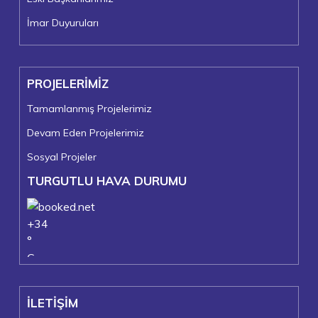
İmar Duyuruları
PROJELERİMİZ
Tamamlanmış Projelerimiz
Devam Eden Projelerimiz
Sosyal Projeler
TURGUTLU HAVA DURUMU
+
34
°
C
+
37°
+
22°
İLETİŞİM
Turgutlu