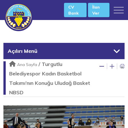
CV
İlan
Bank
Ver
Açılırı Menü
/
Turgutlu
Ana Sayfa
Belediyespor Kadın Basketbol
Takımı’nın Konuğu Uludağ Basket
NBSD