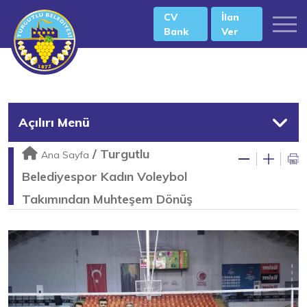
CV
İlan
Bank
Ver
Açılırı Menü
/
Turgutlu
Ana Sayfa
Belediyespor Kadın Voleybol
Takımından Muhteşem Dönüş