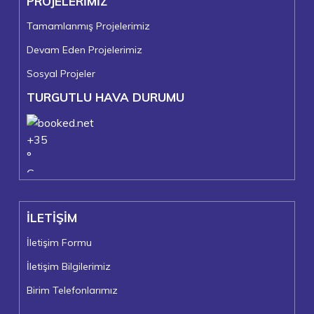
PROJELERİMİZ
Tamamlanmış Projelerimiz
Devam Eden Projelerimiz
Sosyal Projeler
TURGUTLU HAVA DURUMU
+
35
°
C
+
37°
+
24°
İLETİŞİM
Turgutlu
Perşembe, 06
İletişim Formu
İletişim Bilgilerimiz
Birim Telefonlarımız