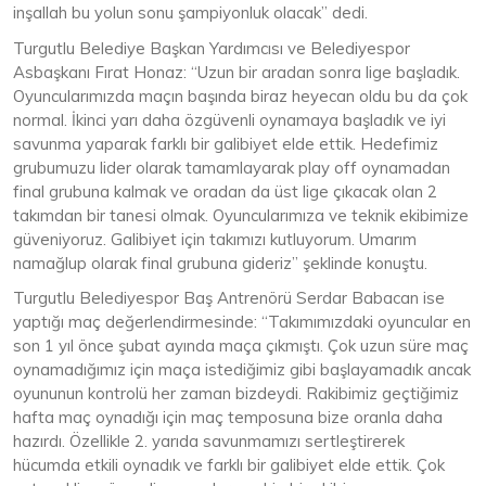
inşallah bu yolun sonu şampiyonluk olacak” dedi.
Turgutlu Belediye Başkan Yardımcısı ve Belediyespor
Asbaşkanı Fırat Honaz: “Uzun bir aradan sonra lige başladık.
Oyuncularımızda maçın başında biraz heyecan oldu bu da çok
normal. İkinci yarı daha özgüvenli oynamaya başladık ve iyi
savunma yaparak farklı bir galibiyet elde ettik. Hedefimiz
grubumuzu lider olarak tamamlayarak play off oynamadan
final grubuna kalmak ve oradan da üst lige çıkacak olan 2
takımdan bir tanesi olmak. Oyuncularımıza ve teknik ekibimize
güveniyoruz. Galibiyet için takımızı kutluyorum. Umarım
namağlup olarak final grubuna gideriz” şeklinde konuştu.
Turgutlu Belediyespor Baş Antrenörü Serdar Babacan ise
yaptığı maç değerlendirmesinde: “Takımımızdaki oyuncular en
son 1 yıl önce şubat ayında maça çıkmıştı. Çok uzun süre maç
oynamadığımız için maça istediğimiz gibi başlayamadık ancak
oyununun kontrolü her zaman bizdeydi. Rakibimiz geçtiğimiz
hafta maç oynadığı için maç temposuna bize oranla daha
hazırdı. Özellikle 2. yarıda savunmamızı sertleştirerek
hücumda etkili oynadık ve farklı bir galibiyet elde ettik. Çok