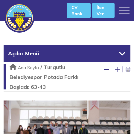
CV
İlan
Bank
Ver
Açılırı Menü
/
Turgutlu
Ana Sayfa
Belediyespor Potada Farklı
Başladı: 63-43