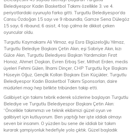
Belediyespor Kadın Basketbol Takımı özellikle 3. ve 4.
periyotlardaki oyunuyla farka gitti. Turgutlu Belediyespor’da
Cansu Özdoğan 15 sayı ve 9 ribaundla, Gamze Sena Dülegöz
15 sayı, 6 ribaund, 6 asist, 4 top çalma ile dikkat çeken
oyuncular oldu.
Turgutlu Kaymakamı Ali Yılmaz, eşi Esra Eligüzeloğlu Yılmaz,
Turgutlu Belediye Başkanı Çetin Akın, eşi Sabriye Akın, kızı
Gülce Akın, Turgutlu Belediyesi Başkan Yardımcıları Fırat
Honaz, Ahmet Daşkan, Evren Erbaş Ser, Mithat Erden, meclis
üyeleri Fehmi Gülen, İlhami Dinçer, CHP Turgutlu İlçe Başkanı
Hüseyin Oğuz, Gençlik Kolları Başkanı Esin Küçükler, Turgutlu
Belediyespor Kadın Basketbol Takımı Sponsorları, daire
müdürleri maçı hep birlikte tribünden takip etti.
Galibiyet için takımı tebrik ederek sözlerine başlayan Turgutlu
Belediye ve Turgutlu Belediyespor Başkanı Çetin Akın:
“Öncelikle takımımızı ve teknik ekibimizi güzel oyun ve
galibiyet için kutluyorum. Ben yaptığı her işte iddialı olmayı
seven bir insanım. O yüzden bu sene de iddialı bir takım
kurarak şampiyonluk hedefiyle yola çıktık. Güzel başladık