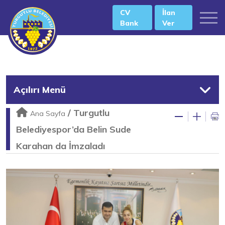
CV
İlan
Bank
Ver
Açılırı Menü
/
Turgutlu
Ana Sayfa
Belediyespor’da Belin Sude
Karahan da İmzaladı