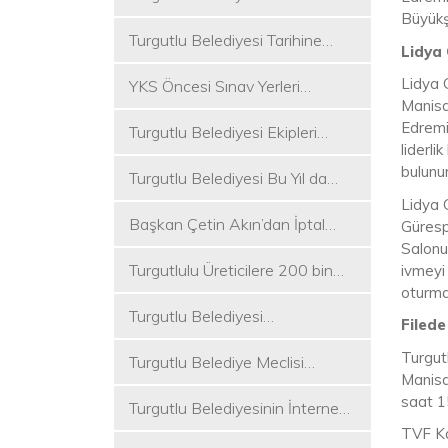
Koşukırı Mevkisinde Yoğun
Büyükşe
Turgutlu Belediyesi Tarihine
Mesai
Lidya 
Sahip Çıkmaya Devam Ediyor
Lidya 
YKS Öncesi Sınav Yerleri
Manisa
Dezenfekte Edildi
Edremit
Turgutlu Belediyesi Ekipleri
liderl
Merkez ve Kırsal Mahallelere
bulunu
Turgutlu Belediyesi Bu Yıl da
Hizmete Devam Ediyor
Üniversite Tercih Merkezi
Lidya 
Başkan Çetin Akın’dan İptal
Kuracak
Gürespo
Kararına Tepki
Salonu
Turgutlulu Üreticilere 200 bin
ivmeyi 
oturma
Fide Ulaştırılacak
Turgutlu Belediyesi
Filede
Çalışmalarına Ara Vermiyor
Turgut
Turgutlu Belediye Meclisi
Manisa
Toplanıyor
saat 1
Turgutlu Belediyesinin İnternet
Sitesi Yenilendi
TVF Ka