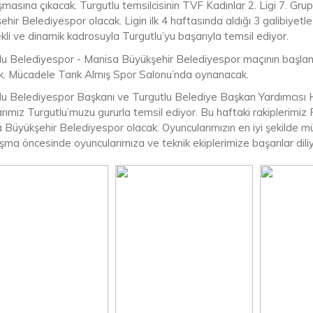
şmasına çıkacak. Turgutlu temsilcisinin TVF Kadınlar 2. Ligi 7. Grup
ehir Belediyespor olacak. Ligin ilk 4 haftasında aldığı 3 galibiye
li ve dinamik kadrosuyla Turgutlu’yu başarıyla temsil ediyor.
lu Belediyespor - Manisa Büyükşehir Belediyespor maçının başla
k. Mücadele Tarık Almış Spor Salonu’nda oynanacak.
lu Belediyespor Başkanı ve Turgutlu Belediye Başkan Yardımcısı 
arımız Turgutlu’muzu gururla temsil ediyor. Bu haftaki rakiplerimi
 Büyükşehir Belediyespor olacak. Oyuncularımızın en iyi şekilde 
şma öncesinde oyuncularımıza ve teknik ekiplerimize başarılar dili