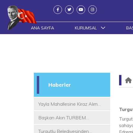
ANA SAYFA
KURUMSAL
BA
Haberler
Yayla Mahallesine Kiraz Alım
Turgu
Yeri
Başkan Akın TURBEM
Turgut
Eğitimcileri ile Buluştu
sahaya
Turgutlu Belediyesinden
Edremi