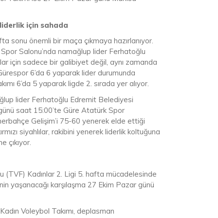
lider
lik için sahada
ta sonu önemli bir maça çıkmaya hazırlanıyor.
k Spor Salonu’nda namağlup lider Ferhatoğlu
lar için sadece bir galibiyet değil, aynı zamanda
i Gürespor 6’da 6 yaparak lider durumunda
mı 6’da 5 yaparak ligde 2. sırada yer alıyor.
lup lider Ferhatoğlu Edremit Belediyesi
i günü saat 15:00’te Güre Atatürk Spor
erbahçe Gelişim’i 75-60 yenerek elde ettiği
rmızı siyahlılar, rakibini yenerek liderlik koltuğuna
e çıkıyor.
u (TVF) Kadınlar 2. Ligi 5. hafta mücadelesinde
sinin yaşanacağı karşılaşma 27 Ekim Pazar günü
i Kadın Voleybol Takımı, deplasman