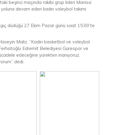
taki beşinci maçında rakibi grup lideri Manisa
tle yoluna devam eden kadın voleybol takımı
ngıç düdüğü 27 Ekim Pazar günü saat 15:00’te
Hüseyin Maliz, “Kadın basketbol ve voleybol
z Ferhatoğlu Edremit Belediyesi Gürespor ve
mücadele edeceğine yürekten inanıyoruz.
yorum” dedi.