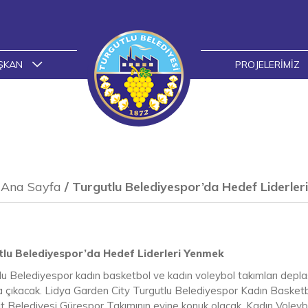
ŞKAN
PROJELERIMIZ
Ana Sayfa
/
Turgutlu Belediyespor’da Hedef Liderle
tlu Belediyespor’da Hedef Liderleri Yenmek
lu Belediyespor kadın basketbol ve kadın voleybol takımları depl
 çıkacak. Lidya Garden City Turgutlu Belediyespor Kadın Basket
t Belediyesi Gürespor Takımının evine konuk olacak. Kadın Voley