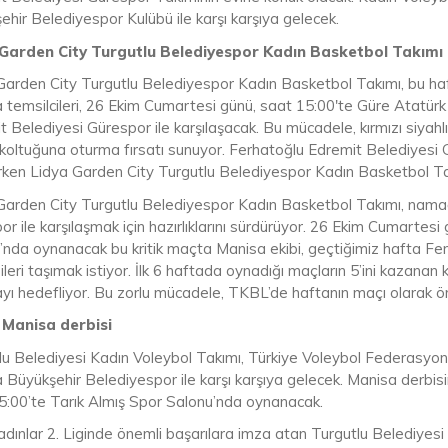
hir Belediyespor Kulübü ile karşı karşıya gelecek.
Garden City Turgutlu Belediyespor Kadın Basketbol Takımı 
Garden City Turgutlu Belediyespor Kadın Basketbol Takımı, bu haf
 temsilcileri, 26 Ekim Cumartesi günü, saat 15:00'te Güre Atatür
 Belediyesi Gürespor ile karşılaşacak. Bu mücadele, kırmızı siyahlı
ik koltuğuna oturma fırsatı sunuyor. Ferhatoğlu Edremit Belediyes
rken Lidya Garden City Turgutlu Belediyespor Kadın Basketbol Takı
Garden City Turgutlu Belediyespor Kadın Basketbol Takımı, namağ
r ile karşılaşmak için hazırlıklarını sürdürüyor. 26 Ekim Cumartes
’nda oynanacak bu kritik maçta Manisa ekibi, geçtiğimiz hafta Fen
ileri taşımak istiyor. İlk 6 haftada oynadığı maçların 5’ini kazanan kı
yı hedefliyor. Bu zorlu mücadele, TKBL’de haftanın maçı olarak ön
 Manisa derbisi
lu Belediyesi Kadın Voleybol Takımı, Türkiye Voleybol Federasyon
 Büyükşehir Belediyespor ile karşı karşıya gelecek. Manisa derbi
5:00’te Tarık Almış Spor Salonu’nda oynanacak.
dınlar 2. Liginde önemli başarılara imza atan Turgutlu Belediyes