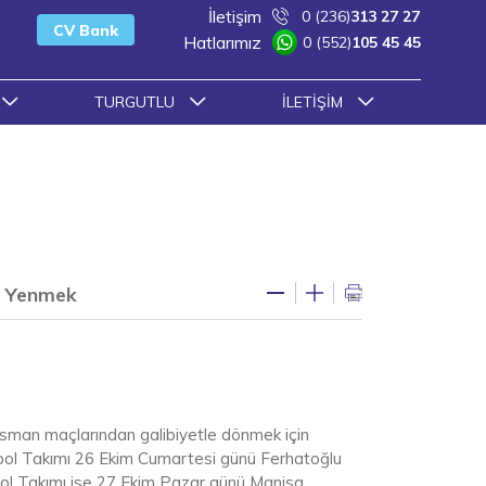
İletişim
0 (236)
313 27 27
CV Bank
Hatlarımız
0 (552)
105 45 45
TURGUTLU
İLETIŞIM
ri Yenmek
asman maçlarından galibiyetle dönmek için
bol Takımı 26 Ekim Cumartesi günü Ferhatoğlu
bol Takımı ise 27 Ekim Pazar günü Manisa