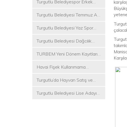
Turgutlu Belediyespor Erkek
karşıla
Voleybol Takımı 2. Ligde
Büyükş
Turgutlu Belediyesi Temmuz Ayı
yetenek
Meclis Toplantısı Gerçekleştirildi
Turgut
Turgutlu Belediyesi Yaz Spor
çalaca
Etkinlikleri Başlıyor
Turgut
Turgutlu Belediyesi Dağcılık
takıml
Akademisi İlk Kamp Etkinliğini
Manisa
TURBEM Yeni Dönem Kayıtları
Düzenledi
Karşıla
Başlıyor
Havai Fişek Kullanmama
Kararını Alan İlk Başkan Çetin
Turgutlu’da Hayvan Satış ve
Akın Oldu
Kurban Kesim Yerleri Belli Oldu
Turgutlu Belediyesi Lise Adayı
Öğrencilere Tercih Desteği