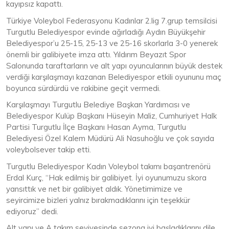
kayıpsız kapattı.
Türkiye Voleybol Federasyonu Kadınlar 2.lig 7.grup temsilcisi
Turgutlu Belediyespor evinde ağırladığı Aydın Büyükşehir
Belediyespor’u 25-15, 25-13 ve 25-16 skorlarla 3-0 yenerek
önemli bir galibiyete imza attı. Yıldırım Beyazıt Spor
Salonunda taraftarların ve alt yapı oyuncularının büyük destek
verdiği karşılaşmayı kazanan Belediyespor etkili oyununu maç
boyunca sürdürdü ve rakibine geçit vermedi.
Karşılaşmayı Turgutlu Belediye Başkan Yardımcısı ve
Belediyespor Kulüp Başkanı Hüseyin Maliz, Cumhuriyet Halk
Partisi Turgutlu İlçe Başkanı Hasan Ayma, Turgutlu
Belediyesi Özel Kalem Müdürü Ali Nasuhoğlu ve çok sayıda
voleybolsever takip etti.
Turgutlu Belediyespor Kadın Voleybol takımı başantrenörü
Erdal Kurç, “Hak edilmiş bir galibiyet. İyi oyunumuzu skora
yansıttık ve net bir galibiyet aldık. Yönetimimize ve
seyircimize bizleri yalnız bırakmadıklarını için teşekkür
ediyoruz” dedi.
Alt yapı ve A takım seviyesinde sezona iyi başladıklarını dile