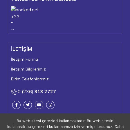
+
33
°
C
+
37°
+
24°
İLETİŞİM
Turgutlu
Cumartesi, 08
İletişim Formu
İletişim Bilgilerimiz
Birim Telefonlarımız
0 (236)
313 2727
Bu web sitesi çerezleri kullanmaktadır. Bu web sitesini
kullanarak bu çerezleri kullanmamıza izin vermiş olursunuz. Daha