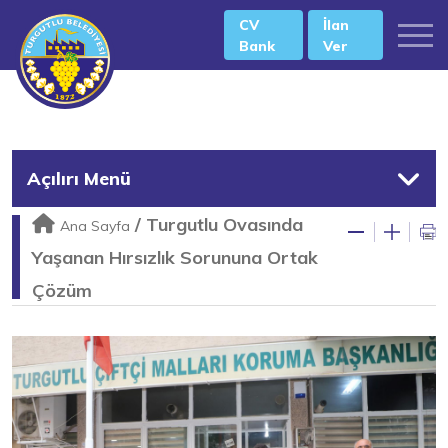
CV
İlan
Bank
Ver
Açılırı Menü
/
Turgutlu Ovasında
Ana Sayfa
Yaşanan Hırsızlık Sorununa Ortak
Çözüm