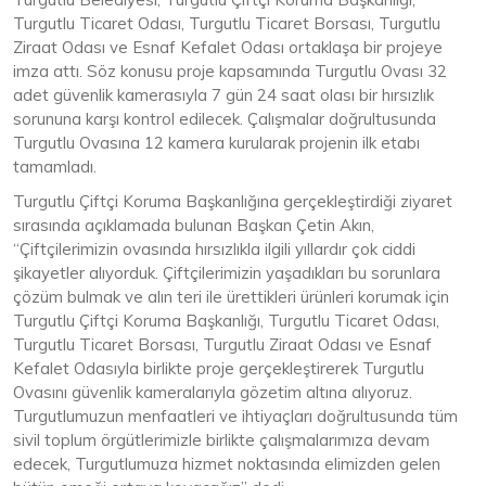
Turgutlu Ticaret Odası, Turgutlu Ticaret Borsası, Turgutlu
Ziraat Odası ve Esnaf Kefalet Odası ortaklaşa bir projeye
imza attı. Söz konusu proje kapsamında Turgutlu Ovası 32
adet güvenlik kamerasıyla 7 gün 24 saat olası bir hırsızlık
sorununa karşı kontrol edilecek. Çalışmalar doğrultusunda
Turgutlu Ovasına 12 kamera kurularak projenin ilk etabı
tamamladı.
Turgutlu Çiftçi Koruma Başkanlığına gerçekleştirdiği ziyaret
sırasında açıklamada bulunan Başkan Çetin Akın,
“Çiftçilerimizin ovasında hırsızlıkla ilgili yıllardır çok ciddi
şikayetler alıyorduk. Çiftçilerimizin yaşadıkları bu sorunlara
çözüm bulmak ve alın teri ile ürettikleri ürünleri korumak için
Turgutlu Çiftçi Koruma Başkanlığı, Turgutlu Ticaret Odası,
Turgutlu Ticaret Borsası, Turgutlu Ziraat Odası ve Esnaf
Kefalet Odasıyla birlikte proje gerçekleştirerek Turgutlu
Ovasını güvenlik kameralarıyla gözetim altına alıyoruz.
Turgutlumuzun menfaatleri ve ihtiyaçları doğrultusunda tüm
sivil toplum örgütlerimizle birlikte çalışmalarımıza devam
edecek, Turgutlumuza hizmet noktasında elimizden gelen