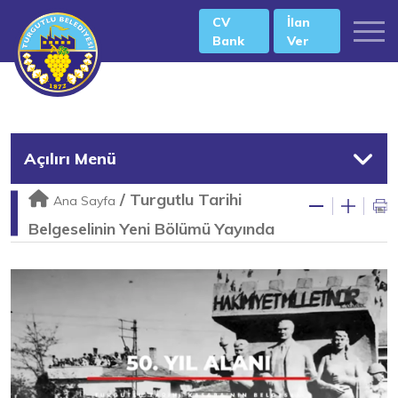
CV
İlan
Bank
Ver
Açılırı Menü
/
Turgutlu Tarihi
Ana Sayfa
Belgeselinin Yeni Bölümü Yayında