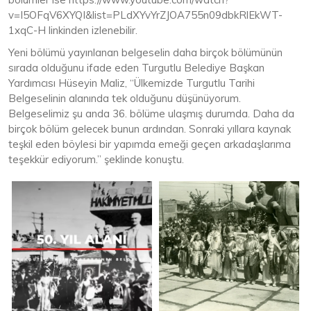
v=I5OFqV6XYQI&list=PLdXYvYrZJOA755n09dbkRlEkWT-
1xqC-H linkinden izlenebilir.
Yeni bölümü yayınlanan belgeselin daha birçok bölümünün
sırada olduğunu ifade eden Turgutlu Belediye Başkan
Yardımcısı Hüseyin Maliz, “Ülkemizde Turgutlu Tarihi
Belgeselinin alanında tek olduğunu düşünüyorum.
Belgeselimiz şu anda 36. bölüme ulaşmış durumda. Daha da
birçok bölüm gelecek bunun ardından. Sonraki yıllara kaynak
teşkil eden böylesi bir yapımda emeği geçen arkadaşlarıma
teşekkür ediyorum.” şeklinde konuştu.