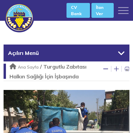
CV
İlan
Bank
Ver
Açılırı Menü
/
Turgutlu Zabıtası
Ana Sayfa
Halkın Sağlığı İçin İşbaşında