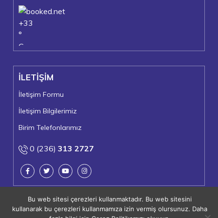
+
33
°
C
+
39°
+
23°
İLETİŞİM
Turgutlu
Pazartesi, 10
İletişim Formu
İletişim Bilgilerimiz
Birim Telefonlarımız
0 (236)
313 2727
Bu web sitesi çerezleri kullanmaktadır. Bu web sitesini
kullanarak bu çerezleri kullanmamıza izin vermiş olursunuz. Daha