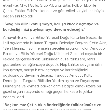
etkinlikte, Mikail Güllü, Grup Albana, Bitlis Folklor Ekibi ile
Çahok Folklor Ekibi’nin konser ve gösterileri izleyicilerin büyük
beğenisini topladı.
“
Sevginin dilini konuşmaya, barışa kucak açmaya ve
kardeşliğimizi paylaşmaya devam edeceğiz”
Arnavut-Balkan ve Bitlis- Yöresel Doğu Kültürleri Gecesi ile
ilgili açıklamada bulunan Turgutlu Belediye Başkanı Çetin Akın,
“Şenliklerimizin son hemşehri geceleri programı olan Arnavut-
Balkan ve Bitlis-Yöresel Doğu Kültürleri Gecesini coşkulu bir
şekilde gerçekleştirdik. Birbirinden güzel türkülere, renkli
gösterilere ve eğlenceye doyduk. Hep birlikte sevginin dilini
konuşmaya, barışa kucak açmaya ve kardeşliğimizi
paylaşmaya devam edeceğiz. Turgutlu Arnavut Kültür
Derneğine, Turgutlu Bitlisliler Yardımlaşma ve Dayanışma
Derneğine ve kıymetli başkanlarımız başta olmak üzere bu
güzel organizasyonda emeği geçen herkese teşekkür
ederim” dedi.
“
Başkanımız Çetin Akın önderliğinde folklorümüze ve