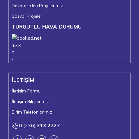
Devam Eden Projelerimiz
Sosyal Projeler
TURGUTLU HAVA DURUMU
+
33
°
C
+
38°
+
22°
İLETİŞİM
Turgutlu
Pazar, 09
İletişim Formu
İletişim Bilgilerimiz
Birim Telefonlarımız
0 (236)
313 2727