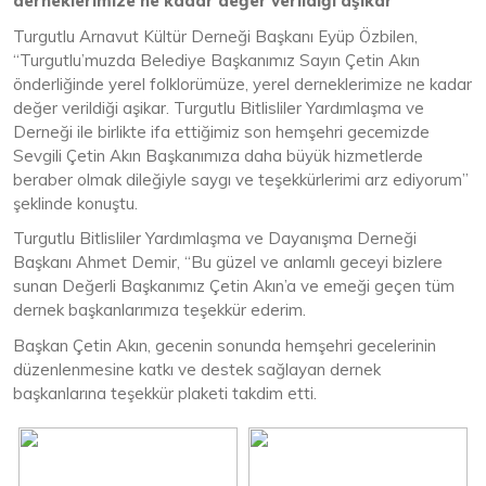
derneklerimize ne kadar değer verildiği aşikar”
Turgutlu Arnavut Kültür Derneği Başkanı Eyüp Özbilen,
“Turgutlu’muzda Belediye Başkanımız Sayın Çetin Akın
önderliğinde yerel folklorümüze, yerel derneklerimize ne kadar
değer verildiği aşikar. Turgutlu Bitlisliler Yardımlaşma ve
Derneği ile birlikte ifa ettiğimiz son hemşehri gecemizde
Sevgili Çetin Akın Başkanımıza daha büyük hizmetlerde
beraber olmak dileğiyle saygı ve teşekkürlerimi arz ediyorum”
şeklinde konuştu.
Turgutlu Bitlisliler Yardımlaşma ve Dayanışma Derneği
Başkanı Ahmet Demir, “Bu güzel ve anlamlı geceyi bizlere
sunan Değerli Başkanımız Çetin Akın’a ve emeği geçen tüm
dernek başkanlarımıza teşekkür ederim.
Başkan Çetin Akın, gecenin sonunda hemşehri gecelerinin
düzenlenmesine katkı ve destek sağlayan dernek
başkanlarına teşekkür plaketi takdim etti.