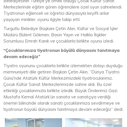
Belediyesinin Türkiye’ye örnek olduğu Çocuk Kültür Sanat
Merkezlerinde eğitim gören öğrencilere özel oyun sahnelendi.
Tiyatronun eğlenceli ve öğretici dünyasıyla keyifli anlar
yaşayan minikler, oyunu ilgiyle takip etti.
Turgutlu Belediye Başkanı Çetin Akın, Kültür ve Sosyal İşler
Müdürü Bülent Gökmen, Basın Yayın ve Halkla İlişkiler
Sorumlusu Emrah Kanık ve çocuklarla birlikte oyunu izledi.
“Çocuklarımıza tiyatronun büyülü dünyasını tanıtmaya
devam edeceğiz”
Tiyatro oyununu çocuklarla birlikte izlemekten dolayı duyduğu
memnuniyeti dile getiren Başkan Çetin Akın, “Dünya Tiyatro
Günü'nde Atatürk Kültür Merkezimizdeki tiyatrocularımız,
Çocuk Kültür Sanat Merkezlerimizde sahne aldı. Bu özel
etkinliği çocuklarımızla birlikte izledik. Büyük Önderimiz Gazi
Mustafa Kemal Atatürk’ün sanata ve sanatçıya verdiği
önemin bilincinde olarak sanatı çocuklarımıza sevdirmeye ve
tiyatronun büyülü dünyasını tanıtmaya devam edeceğiz” dedi.