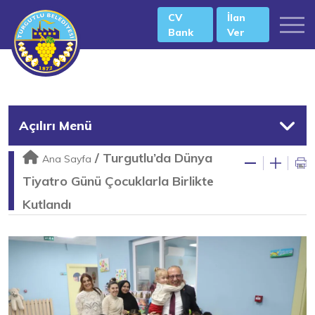
CV
İlan
Bank
Ver
Açılırı Menü
/
Turgutlu’da Dünya
Ana Sayfa
Tiyatro Günü Çocuklarla Birlikte
Kutlandı