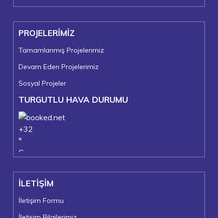
PROJELERİMİZ
Tamamlanmış Projelerimiz
Devam Eden Projelerimiz
Sosyal Projeler
TURGUTLU HAVA DURUMU
+
32
°
C
+
36°
+
22°
İLETİŞİM
Turgutlu
Pazar, 09
İletişim Formu
İletişim Bilgilerimiz