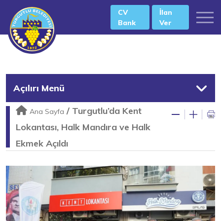
CV
İlan
Bank
Ver
Açılırı Menü
/
Turgutlu’da Kent
Ana Sayfa
Lokantası, Halk Mandıra ve Halk
Ekmek Açıldı