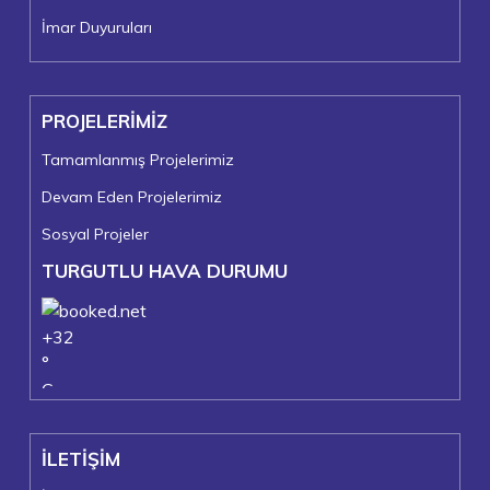
İmar Duyuruları
PROJELERİMİZ
Tamamlanmış Projelerimiz
Devam Eden Projelerimiz
Sosyal Projeler
TURGUTLU HAVA DURUMU
+
32
°
C
+
36°
+
23°
İLETİŞİM
Turgutlu