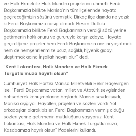
ve Halk Ekmek ile Halk Mandıra projelerini rahmetli Ferdi
Başkanımızla birlikte Manisa’nın tüm ilçelerinde hayata
geçireceğimizin sözünü vermiştik. Birkaç ilçe dışında ne yazık
ki Ferdi Başkanımıza nasip olmadı. Besim Dutlulu
Başkanımızla birlikte Ferdi Başkanımızın verdiği sözü yerine
getirmenin haklı onuru ve gururuyla karşınızdayız. Hayata
geçirdiğimiz projeler hem Ferdi Başkanımızın anısını yaşatmak
hem de hemşehrilerimize ucuz, sağlıklı, hijyenik gıdayı
ulaştırmak adına İnşallah hayırlı olur” dedi.
“
Kent Lokantası, Halk Mandıra ve Halk Ekmek
Turgutlu’muza hayırlı olsun”
Cumhuriyet Halk Partisi Manisa Milletvekili Bekir Başevirgen
ise, “Ferdi Başkanımız vatan, millet ve Atatürk sevgisinden
bahsederek konuşmalarına başlardı. Manisa sevdalısıydı,
Manisa aşığıydı. Hayalleri, projeleri ve sözleri vardı. Yol
arkadaşları olarak bizler, Ferdi Başkanımızın vermiş olduğu
sözleri yerine getirmenin mutluluğunu yaşıyoruz. Kent
Lokantası, Halk Mandıra ve Halk Ekmek Turgutlu’muza,
Kasabamıza hayırlı olsun” ifadelerini kullandı.