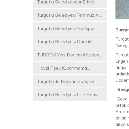
Turgutlu Belediyespor Erkek
Voleybol Takımı 2. Ligde
Turgutlu Belediyesi Temmuz Ayı
Meclis Toplantısı Gerçekleştirildi
Turgutlu Belediyesi Yaz Spor
Turgu
Etkinlikleri Başlıyor
Turgut
Turgutlu Belediyesi Dağcılık
“Sevgi
Akademisi İlk Kamp Etkinliğini
TURBEM Yeni Dönem Kayıtları
Turgutl
Düzenledi
Engelsi
Başlıyor
düğün a
Havai Fişek Kullanmama
ardında
Kararını Alan İlk Başkan Çetin
Özdemir
Turgutlu’da Hayvan Satış ve
Akın Oldu
Kurban Kesim Yerleri Belli Oldu
“Sevgi
Turgutlu Belediyesi Lise Adayı
“Sevgi 
Öğrencilere Tercih Desteği
ortak 
Aracım
atılan
diliyor