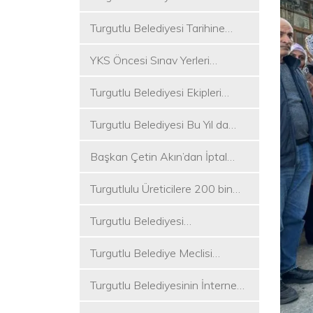
Koşukırı Mevkisinde Yoğun
Turgutlu Belediyesi Tarihine
Mesai
Sahip Çıkmaya Devam Ediyor
YKS Öncesi Sınav Yerleri
Dezenfekte Edildi
Turgutlu Belediyesi Ekipleri
Merkez ve Kırsal Mahallelere
Turgutlu Belediyesi Bu Yıl da
Hizmete Devam Ediyor
Üniversite Tercih Merkezi
Başkan Çetin Akın’dan İptal
Kuracak
Kararına Tepki
Turgutlulu Üreticilere 200 bin
Fide Ulaştırılacak
Turgutlu Belediyesi
Çalışmalarına Ara Vermiyor
Turgutlu Belediye Meclisi
Toplanıyor
Turgutlu Belediyesinin İnternet
Sitesi Yenilendi