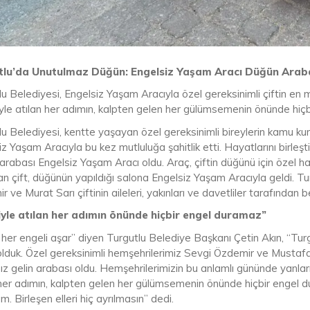
tlu’da Unutulmaz Düğün: Engelsiz Yaşam Aracı Düğün Ara
lu Belediyesi, Engelsiz Yaşam Aracıyla özel gereksinimli çiftin en
yle atılan her adımın, kalpten gelen her gülümsemenin önünde hiçb
u Belediyesi, kentte yaşayan özel gereksinimli bireylerin kamu kur
z Yaşam Aracıyla bu kez mutluluğa şahitlik etti. Hayatlarını birleş
rabası Engelsiz Yaşam Aracı oldu. Araç, çiftin düğünü için özel ha
n çift, düğünün yapıldığı salona Engelsiz Yaşam Aracıyla geldi. Tu
 ve Murat Sarı çiftinin aileleri, yakınları ve davetliler tarafından b
yle atılan her adımın önünde hiçbir engel duramaz”
her engeli aşar” diyen Turgutlu Belediye Başkanı Çetin Akın, “Turg
olduk. Özel gereksinimli hemşehrilerimiz Sevgi Özdemir ve Mustafa
ız gelin arabası oldu. Hemşehrilerimizin bu anlamlı gününde yanl
 her adımın, kalpten gelen her gülümsemenin önünde hiçbir engel d
um. Birleşen elleri hiç ayrılmasın” dedi.