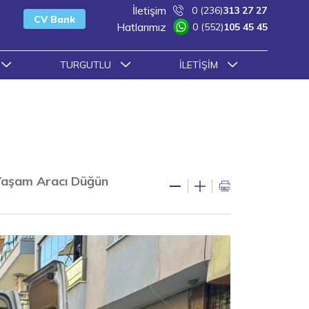
İletişim
0 (236)
313 27 27
CV Bank
Hatlarımız
0 (552)
105 45 45
TURGUTLU
İLETIŞIM
 Yaşam Aracı Düğün