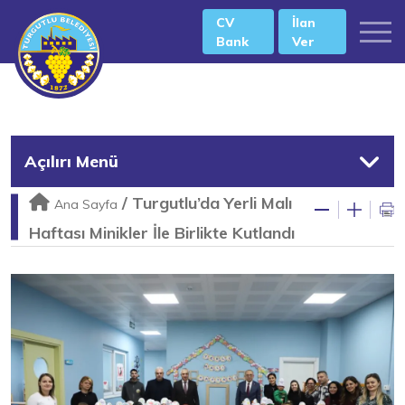
CV
İlan
Bank
Ver
Açılırı Menü
/
Turgutlu’da Yerli Malı
Ana Sayfa
Haftası Minikler İle Birlikte Kutlandı