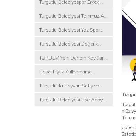
Turgutlu Belediyespor Erkek
Voleybol Takımı 2. Ligde
Turgutlu Belediyesi Temmuz Ayı
Meclis Toplantısı Gerçekleştirildi
Turgutlu Belediyesi Yaz Spor
Etkinlikleri Başlıyor
Turgutlu Belediyesi Dağcılık
Akademisi İlk Kamp Etkinliğini
TURBEM Yeni Dönem Kayıtları
Düzenledi
Başlıyor
Havai Fişek Kullanmama
Kararını Alan İlk Başkan Çetin
Turgutlu’da Hayvan Satış ve
Akın Oldu
Kurban Kesim Yerleri Belli Oldu
Turgut
Turgutlu Belediyesi Lise Adayı
Turgutl
Öğrencilere Tercih Desteği
müzisye
Temmuz
Zafer 
üstatl