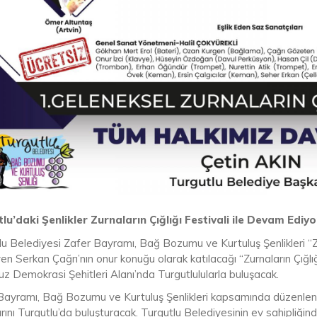
lu’daki Şenlikler Zurnaların Çığlığı Festivali ile Devam Ediyo
u Belediyesi Zafer Bayramı, Bağ Bozumu ve Kurtuluş Şenlikleri “Zur
n Serkan Çağrı’nın onur konuğu olarak katılacağı “Zurnaların Çığlığ
 Demokrasi Şehitleri Alanı’nda Turgutlulularla buluşacak.
Bayramı, Bağ Bozumu ve Kurtuluş Şenlikleri kapsamında düzenlenece
arını Turgutlu’da buluşturacak. Turgutlu Belediyesinin ev sahipli