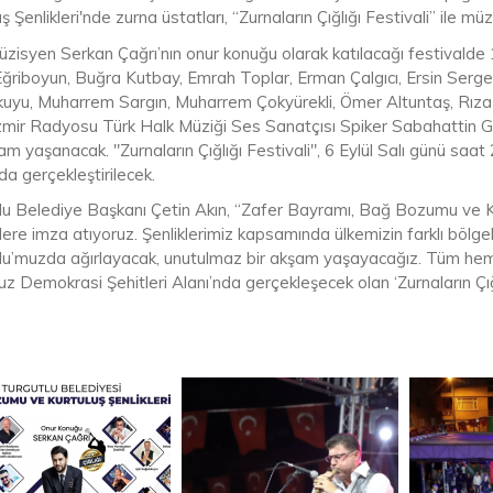
ş Şenlikleri'nde zurna üstatları, “Zurnaların Çığlığı Festivali” ile mü
zisyen Serkan Çağrı’nın onur konuğu olarak katılacağı festivalde 16 
Eğriboyun, Buğra Kutbay, Emrah Toplar, Erman Çalgıcı, Ersin Sergen
uyu, Muharrem Sargın, Muharrem Çokyürekli, Ömer Altuntaş, Rıza Y
mir Radyosu Türk Halk Müziği Ses Sanatçısı Spiker Sabahattin G
şam yaşanacak. "Zurnaların Çığlığı Festivali", 6 Eylül Salı günü s
da gerçekleştirilecek.
lu Belediye Başkanı Çetin Akın, “Zafer Bayramı, Bağ Bozumu ve Kurt
klere imza atıyoruz. Şenliklerimiz kapsamında ülkemizin farklı bölge
lu’muzda ağırlayacak, unutulmaz bir akşam yaşayacağız. Tüm hemşe
 Demokrasi Şehitleri Alanı’nda gerçekleşecek olan ‘Zurnaların Çığl