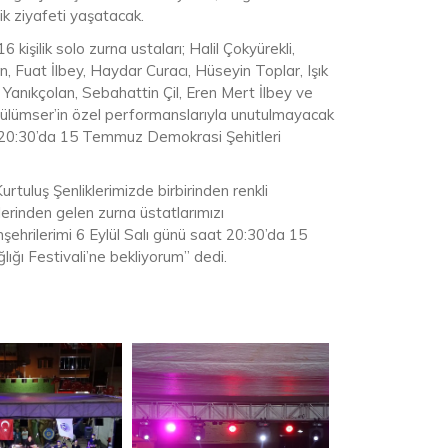
zik ziyafeti yaşatacak.
kişilik solo zurna ustaları; Halil Çokyürekli,
, Fuat İlbey, Haydar Curacı, Hüseyin Toplar, Işık
anıkçolan, Sebahattin Çil, Eren Mert İlbey ve
ülümser’in özel performanslarıyla unutulmayacak
aat 20:30’da 15 Temmuz Demokrasi Şehitleri
uluş Şenliklerimizde birbirinden renkli
lerinden gelen zurna üstatlarımızı
hrilerimi 6 Eylül Salı günü saat 20:30’da 15
ığı Festivali’ne bekliyorum” dedi.