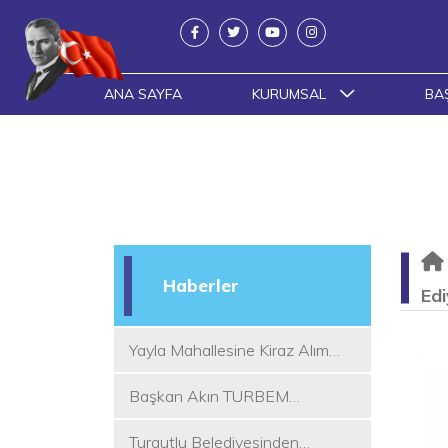
ANA SAYFA
KURUMSAL
BA
Haberler
Edi
Yayla Mahallesine Kiraz Alım
Yeri
Başkan Akın TURBEM
Eğitimcileri ile Buluştu
Turgutlu Belediyesinden