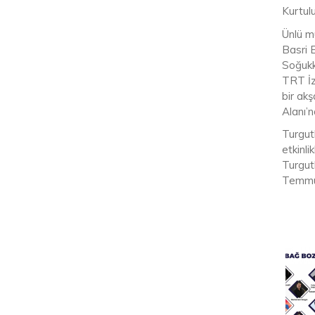
Kurtulu
Ünlü mü
Basri 
Soğukk
TRT İz
bir ak
Alanı’n
Turgut
etkinli
Turgut
Temmuz