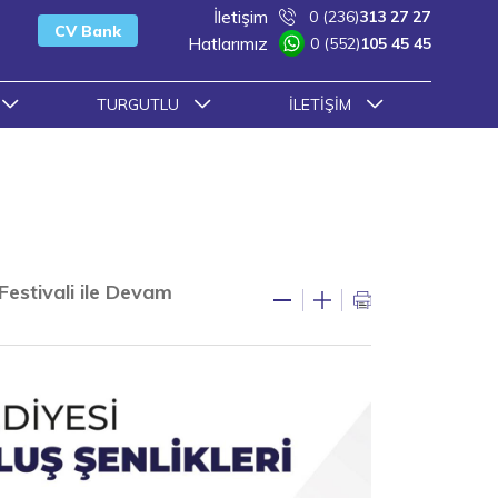
İletişim
0 (236)
313 27 27
CV Bank
Hatlarımız
0 (552)
105 45 45
TURGUTLU
İLETIŞIM
 Festivali ile Devam