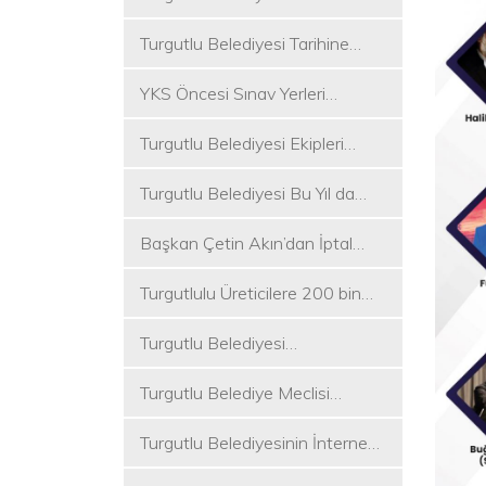
Koşukırı Mevkisinde Yoğun
Turgutlu Belediyesi Tarihine
Mesai
Sahip Çıkmaya Devam Ediyor
YKS Öncesi Sınav Yerleri
Dezenfekte Edildi
Turgutlu Belediyesi Ekipleri
Merkez ve Kırsal Mahallelere
Turgutlu Belediyesi Bu Yıl da
Hizmete Devam Ediyor
Üniversite Tercih Merkezi
Başkan Çetin Akın’dan İptal
Kuracak
Kararına Tepki
Turgutlulu Üreticilere 200 bin
Fide Ulaştırılacak
Turgutlu Belediyesi
Çalışmalarına Ara Vermiyor
Turgutlu Belediye Meclisi
Toplanıyor
Turgutlu Belediyesinin İnternet
Sitesi Yenilendi