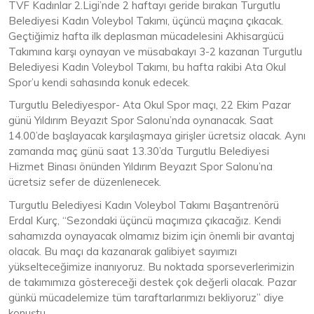
TVF Kadınlar 2.Ligi’nde 2 haftayı geride bırakan Turgutlu
Belediyesi Kadın Voleybol Takımı, üçüncü maçına çıkacak.
Geçtiğimiz hafta ilk deplasman mücadelesini Akhisargücü
Takımına karşı oynayan ve müsabakayı 3-2 kazanan Turgutlu
Belediyesi Kadın Voleybol Takımı, bu hafta rakibi Ata Okul
Spor’u kendi sahasında konuk edecek.
Turgutlu Belediyespor- Ata Okul Spor maçı, 22 Ekim Pazar
günü Yıldırım Beyazıt Spor Salonu’nda oynanacak. Saat
14.00’de başlayacak karşılaşmaya girişler ücretsiz olacak. Aynı
zamanda maç günü saat 13.30’da Turgutlu Belediyesi
Hizmet Binası önünden Yıldırım Beyazıt Spor Salonu’na
ücretsiz sefer de düzenlenecek.
Turgutlu Belediyesi Kadın Voleybol Takımı Başantrenörü
Erdal Kurç, “Sezondaki üçüncü maçımıza çıkacağız. Kendi
sahamızda oynayacak olmamız bizim için önemli bir avantaj
olacak. Bu maçı da kazanarak galibiyet sayımızı
yükselteceğimize inanıyoruz. Bu noktada sporseverlerimizin
de takımımıza göstereceği destek çok değerli olacak. Pazar
günkü mücadelemize tüm taraftarlarımızı bekliyoruz” diye
konuştu.