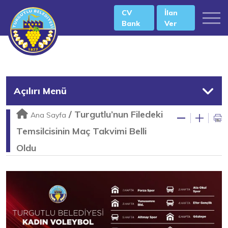
CV
İlan
Bank
Ver
Açılırı Menü
/
Turgutlu’nun Filedeki
Ana Sayfa
Temsilcisinin Maç Takvimi Belli
Oldu