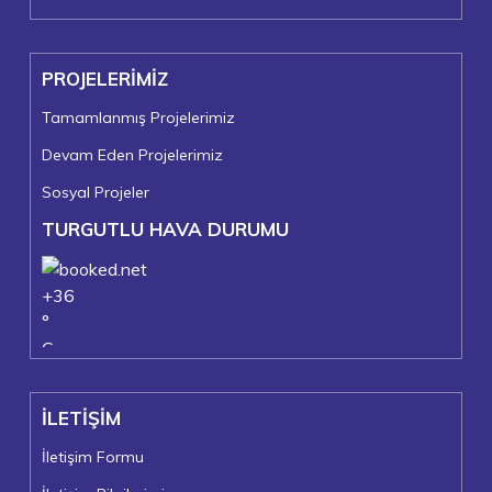
PROJELERİMİZ
Tamamlanmış Projelerimiz
Devam Eden Projelerimiz
Sosyal Projeler
TURGUTLU HAVA DURUMU
+
36
°
C
+
37°
+
22°
İLETİŞİM
Turgutlu
Pazar, 09
İletişim Formu