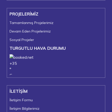
PROJELERİMİZ
Tamamlanmış Projelerimiz
Devam Eden Projelerimiz
Sosyal Projeler
TURGUTLU HAVA DURUMU
+
35
°
C
+
36°
+
23°
İLETİŞİM
Turgutlu
Cumartesi, 08
İletişim Formu
İletişim Bilgilerimiz