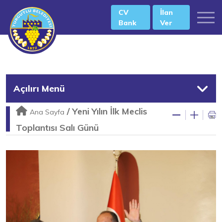
CV
İlan
Bank
Ver
Açılırı Menü
/
Yeni Yılın İlk Meclis
Ana Sayfa
Toplantısı Salı Günü