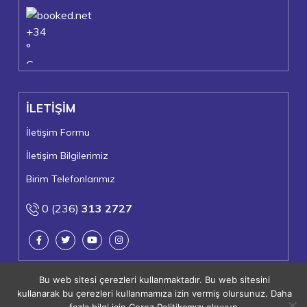
+
34
°
C
+
39°
+
23°
İLETİŞİM
Turgutlu
Pazartesi, 10
İletişim Formu
İletişim Bilgilerimiz
Birim Telefonlarımız
0 (236)
313 2727
Bu web sitesi çerezleri kullanmaktadır. Bu web sitesini
kullanarak bu çerezleri kullanmamıza izin vermiş olursunuz. Daha