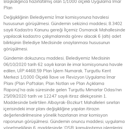
Başkalığınca hazırlatılmış olan 1/1000 ölçekli Uygulama İmar
Plan
Değişikliğinin Belediyemiz İmar komisyonuna havalesi
hususunun görüşülmesi. Gündemin sekizinci maddesi, 8.3402
sayılı Kadastro Kanunu gereği İlçemiz Osmancık Mahallesinde
yapılacak kadastro çalışmalarında görev alacak 6 (altı) adet
bilirkişinin Belediye Meclisinde onaylanması hususunun
görüşülmesi.
Gündemin dokuzuncu maddesi, Belediyemiz Meclisinin
06/10/2020 tarih 62 sayılı kararı ile imar komisyonuna havale
edilen, UİP:4468,59 Plan İşlem Numaralı, Turgutlu Kent
Merkezi 1/1000 Ölçekli İlave ve Revizyon Uygulama İmar
Planı (Plan Paftaları, Plan Notları ve Plan Açıklama
Raporu)'na askı süresinde gelen Turgutlu Mimarlar Odası'nın
25/09/2020 tarih ve 12247 sayılı itiraz dilekçesinin 1.
Maddesinde belirtilen Albayrak-Bozkurt Mahalleleri sınırları
içerisindeki imar planı değişikliğine yapılan itirazın
değerlendirilmesine yönelik hazırlanan imar komisyon
raporunun görüşülmesi. Gündemin onuncu maddesi, uygulama
yönetmeliğinin 6. maddesinde ‘OSB; kamulaştırma işlemlerini