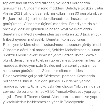
toplantısına ait toplantı tutanağı ve Meclis kararlarının
görüşülmesi. Gündemin ikinci maddesi, Belediye Başkanı Çetin
Akın'ın 2021 yılına ait senelik izin kullanımının 30 gün olarak ve
Başkanın istediği tarihlerde kullanabilmesi hususunun
görüşülmesi. Gündemin üçüncü maddesi, Belediyemizin bir
önceki yıl gelir ve giderleri ile hesap kayıt ve işlemlerinin
denetimi için Meclis üyelerinden gizli oyla en az 3 (üç), en çok
5 (beş) üyeden müteşekkil Denetim Komisyonunun,
Belediyemiz Meclisince oluşturulması hususunun görüşülmesi.
Gündemin dördüncü maddesi, Şehitler Mahallesinde bulunan
"Gaffar Okkan Sokak" isminin "Şehit Gaffar Okkan Sokak"
olarak değiştirilmesi talebinin görüşülmesi. Gündemin beşinci
maddesi, Belediyemizde Sözleşmeli personel çalıştırılması
hususunun görüşülmesi. Gündemin altıncı maddesi
Belediyemizde çalışacak Sözleşmeli personel ücretlerinin
belirlenmesi hususunun görüşülmesi. Gündemin yedinci
maddesi, İlçemiz 6. mıntıka Eski Kemalpaşa Yolu üzerinde ve
çevresinde bulunan Emsal=2.50, Yençok=Serbest yapılaşma
koşullu Tercihli Ticaret+Konut Alanlarının kat adedi ve yapı
yüksekliklerinin belirlenmesine yönelik Belediyemiz