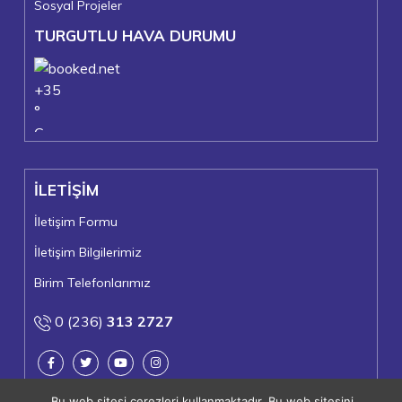
Sosyal Projeler
TURGUTLU HAVA DURUMU
+
35
°
C
+
37°
+
24°
İLETİŞİM
Turgutlu
Perşembe, 06
İletişim Formu
İletişim Bilgilerimiz
Birim Telefonlarımız
0 (236)
313 2727
Bu web sitesi çerezleri kullanmaktadır. Bu web sitesini