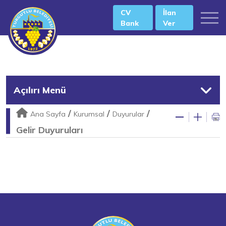
CV
İlan
Bank
Ver
Açılırı Menü
/
/
/
Ana Sayfa
Kurumsal
Duyurular
Gelir Duyuruları