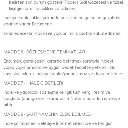
belirten son durum gösterir Ticaert Sicil Gazetesi ve tüzel
kişiliğin noter tasdikli imza sirküleri,
İhaleye katılacaklar, yukarıda belirtilen belgeleri en geç ihale
saatine kadar Encümene
ibraz edecektir. Posta ile yapılan müracaatlar kabul edilmez.
MADDE 6- SÖZLEŞME VE TEMİNATLAR
Encümen, gerekçesini kararda belirtmek suretiyle ihaleyi
yapıp yapmamakta ve uygun bedeli tespitte yetkilidir. Bu
hususları bilerek ihaleye katıldığından, itiraz ve dava edilemez.
MADDE 7- İHALE GİDERLERİ
İhale ve yapılacak sözleşme ile ilgili tüm vergi, resim ve
harçlarla (damga ver. –karar pulu) Noter masrafları istekliye
aittir.
MADDE 8- ŞARTNAMENİN ELDE EDİLMESİ
İhale şartnamesi Belediye İnternet sitesinde ve her gün