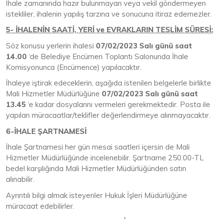
İhale zamanında hazır bulunmayan veya vekil göndermeyen
istekliler, ihalenin yapılış tarzına ve sonucuna itiraz edemezler.
5- İHALENİN SAATİ, YERİ ve EVRAKLARIN TESLİM SÜRESİ:
Söz konusu yerlerin ihalesi
07/02/2023
Salı günü saat
14.00
‘de Belediye Encümen Toplantı Salonunda İhale
Komisyonunca (Encümence) yapılacaktır.
İhaleye iştirak edeceklerin, aşağıda istenilen belgelerle birlikte
Mali Hizmetler Müdürlüğüne
07/02/2023
Salı günü saat
13.45
‘e kadar dosyalarını vermeleri gerekmektedir. Posta ile
yapılan müracaatlar/teklifler değerlendirmeye alınmayacaktır.
6-İHALE ŞARTNAMESİ
İhale Şartnamesi her gün mesai saatleri içersin de Mali
Hizmetler Müdürlüğünde incelenebilir. Şartname 250.00-TL
bedel karşılığında Mali Hizmetler Müdürlüğünden satın
alınabilir.
Ayrıntılı bilgi almak isteyenler Hukuk İşleri Müdürlüğüne
müracaat edebilirler.