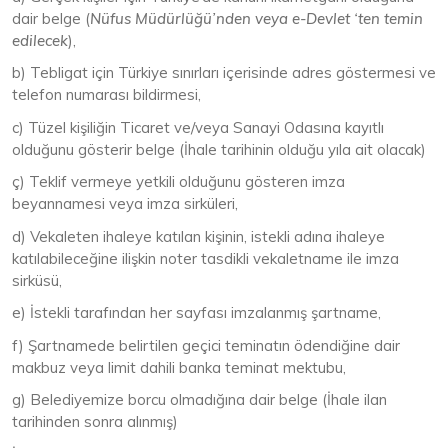
dair belge (
Nüfus Müdürlüğü’nden veya e-Devlet ‘ten temin
edilecek
),
b) Tebligat için Türkiye sınırları içerisinde adres göstermesi ve
telefon numarası bildirmesi,
c) Tüzel kişiliğin Ticaret ve/veya Sanayi Odasına kayıtlı
olduğunu gösterir belge (İhale tarihinin olduğu yıla ait olacak)
ç) Teklif vermeye yetkili olduğunu gösteren imza
beyannamesi veya imza sirküleri,
d) Vekaleten ihaleye katılan kişinin, istekli adına ihaleye
katılabileceğine ilişkin noter tasdikli vekaletname ile imza
sirküsü,
e) İstekli tarafından her sayfası imzalanmış şartname,
f) Şartnamede belirtilen geçici teminatın ödendiğine dair
makbuz veya limit dahili banka teminat mektubu,
g) Belediyemize borcu olmadığına dair belge (İhale ilan
tarihinden sonra alınmış)