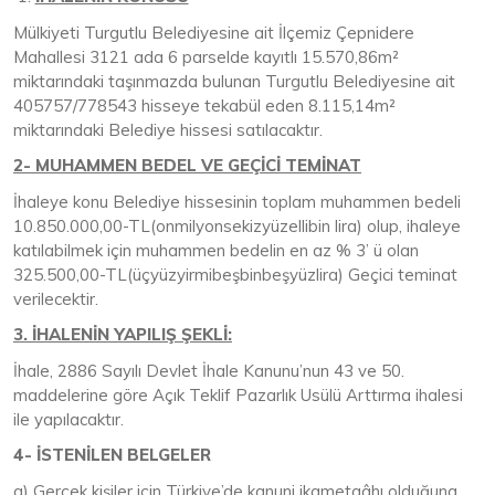
Mülkiyeti Turgutlu Belediyesine ait İlçemiz Çepnidere
Mahallesi 3121 ada 6 parselde kayıtlı 15.570,86m²
miktarındaki taşınmazda bulunan Turgutlu Belediyesine ait
405757/778543 hisseye tekabül eden 8.115,14m²
miktarındaki Belediye hissesi satılacaktır.
2- MUHAMMEN BEDEL VE GEÇİCİ TEMİNAT
İhaleye konu Belediye hissesinin toplam muhammen bedeli
10.850.000,00-TL(onmilyonsekizyüzellibin lira) olup, ihaleye
katılabilmek için muhammen bedelin en az % 3’ ü olan
325.500,00-TL(üçyüzyirmibeşbinbeşyüzlira) Geçici teminat
verilecektir.
3. İHALENİN YAPILIŞ ŞEKLİ:
İhale, 2886 Sayılı Devlet İhale Kanunu’nun 43 ve 50.
maddelerine göre Açık Teklif Pazarlık Usülü Arttırma ihalesi
ile yapılacaktır.
4- İSTENİLEN BELGELER
a) Gerçek kişiler için Türkiye’de kanuni ikametgâhı olduğuna