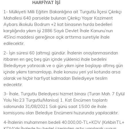
HARFİYAT İŞİ
1- Mülkiyeti Milli Eğitim Bakanlığına ait Turgutlu İlçesi Çıkrıkçı
Mahallesi 640 parselde bulunan Çıkrıkçı Yaşar Kaziment
Aybars ilkokulu Bodrum +2 kat binasının hurda bedelleri
karşılığında yıkım işi 2886 Sayılı Devlet İhale Kanunu’nun
45’inci maddesi gereğince açık arttırma suretiyle ihale
edilecektir.
2- İşin süresi 60 (altmış) gündür. İhalenin onaylanmasından
itibaren en geç beş gün içinde yüklenici ihale bedelini
Belediyeye yatıracak ve o gün yıkım işine başlayıp altmış gün
içinde yıkımı tamamlayıp, ihale konusu yeri yol kotunda arsa
olarak ve hiçbir harfiyat kalmadan Belediyeye teslim
edecektir.
3- İhale, Turgutlu Belediyesi hizmet binası (Turan Mah. 7 Eylül
Yolu No:23 Turgutlu/Manisa) 1. Kat Encümen toplantı
salonunda 31/08/2021 Salı günü saat 15:00 de ihale
komisyonu olan Belediye Encümeni huzurunda yapılacaktır.
4-İhalenin muhammen bedeli 40.000,00-TL+KDV (KırkbinTL+
KDV)'dir.İhalede bu bedel üzerinden artış yapılarak uygun