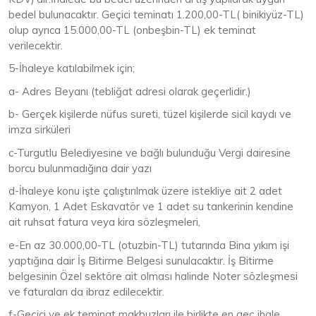
bedel bulunacaktır. Geçici teminatı 1.200,00-TL( binikiyüz-TL)
olup ayrıca 15.000,00-TL (onbeşbin-TL) ek teminat
verilecektir.
5-İhaleye katılabilmek için;
a- Adres Beyanı (tebliğat adresi olarak geçerlidir.)
b- Gerçek kişilerde nüfus sureti, tüzel kişilerde sicil kaydı ve
imza sirküleri
c-Turgutlu
Belediyesine ve bağlı bulunduğu Vergi dairesine
borcu bulunmadığına dair yazı
d-İhaleye konu işte çalıştırılmak üzere istekliye ait 2 adet
Kamyon, 1 Adet Eskavatör ve 1 adet su tankerinin kendine
ait ruhsat fatura veya kira sözleşmeleri,
e-En az 30.000,00-TL (otuzbin-TL) tutarında Bina yıkım işi
yaptığına dair İş Bitirme Belgesi sunulacaktır. İş Bitirme
belgesinin Özel sektöre ait olması halinde Noter sözleşmesi
ve faturaları da ibraz edilecektir.
f-Geçici ve ek teminat makbuzları ile birlikte en geç ihale