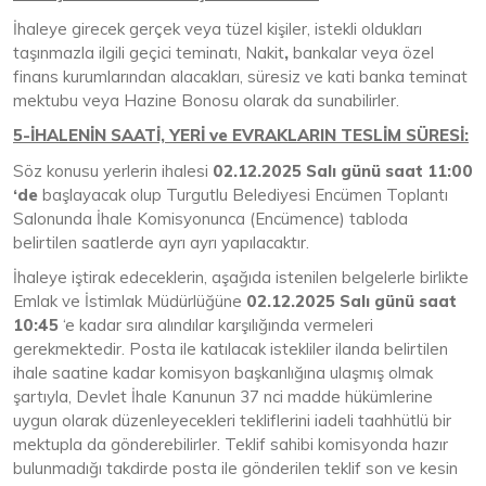
İhaleye girecek gerçek veya tüzel kişiler, istekli oldukları
taşınmazla ilgili geçici teminatı, Nakit
,
bankalar veya özel
finans kurumlarından alacakları, süresiz ve kati banka teminat
mektubu veya Hazine Bonosu olarak da sunabilirler.
5-İHALENİN SAATİ, YERİ ve EVRAKLARIN TESLİM SÜRESİ:
Söz konusu yerlerin ihalesi
02.12.2025 Salı
günü saat 11:00
‘de
başlayacak olup Turgutlu Belediyesi Encümen Toplantı
Salonunda İhale Komisyonunca (Encümence) tabloda
belirtilen saatlerde ayrı ayrı yapılacaktır.
İhaleye iştirak edeceklerin, aşağıda istenilen belgelerle birlikte
Emlak ve İstimlak Müdürlüğüne
02.12.2025 Salı
günü saat
10:45
‘e kadar sıra alındılar karşılığında vermeleri
gerekmektedir. Posta ile katılacak istekliler ilanda belirtilen
ihale saatine kadar komisyon başkanlığına ulaşmış olmak
şartıyla, Devlet İhale Kanunun 37 nci madde hükümlerine
uygun olarak düzenleyecekleri tekliflerini iadeli taahhütlü bir
mektupla da gönderebilirler. Teklif sahibi komisyonda hazır
bulunmadığı takdirde posta ile gönderilen teklif son ve kesin