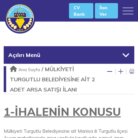
CV
İlan
Bank
Ver
Açılırı Menü
/
MÜLKİYETİ
Ana Sayfa
TURGUTLU BELEDİYESİNE AİT 2
ADET ARSA SATIŞI İLANI
1-İHALENİN KONUSU
Mülkiyeti Turgutlu Belediyesine ait Manisa ili Turgutlu ilçesi
Avşar mahallesinde arsa vasfıyla kayıtlı ada, parsel, imar