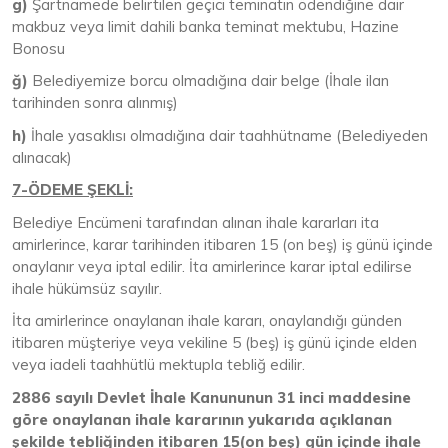
g)
Şartnamede belirtilen geçici teminatın ödendiğine dair
makbuz veya limit dahili banka teminat mektubu, Hazine
Bonosu
ğ)
Belediyemize borcu olmadığına dair belge (İhale ilan
tarihinden sonra alınmış)
h)
İhale yasaklısı olmadığına dair taahhütname (Belediyeden
alınacak)
7-ÖDEME ŞEKLİ:
Belediye Encümeni tarafından alınan ihale kararları ita
amirlerince, karar tarihinden itibaren 15 (on beş) iş günü içinde
onaylanır veya iptal edilir. İta amirlerince karar iptal edilirse
ihale hükümsüz sayılır.
İta amirlerince onaylanan ihale kararı, onaylandığı günden
itibaren müşteriye veya vekiline 5 (beş) iş günü içinde elden
veya iadeli taahhütlü mektupla tebliğ edilir.
2886 sayılı Devlet İhale Kanununun 31 inci maddesine
göre onaylanan ihale kararının yukarıda açıklanan
şekilde tebliğinden itibaren 15(on beş) gün içinde ihale