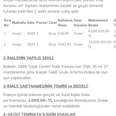
durumu, m², toplam muhammen bedeli ve geçici teminat
tutarları belirtilen 2 adet arsanın satış işidir.
Sıra
Kullanım
İmar
Muhammen
G
Mahalle
Ada
Parsel
Cinsi
No
Alanı
Durumu
Bedel
T
6.000.000,00-
1
1
Avşar
3009
2
Arsa
534,95
Ticari
TL
T
33.000.000,00-
9
2
Avşar
3009
3
Arsa
3043,90
Ticari
TL
T
2-İHALENİN YAPILIŞ ŞEKLİ:
İhaleler, 2886 Sayılı Devlet İhale Kanunu’nun 35/a, 36 ve 37.
maddelerine göre Kapalı Teklif Usulü Artırma ihalesi ile ayrı
ayrı yapılacaktır.
3-İHALE ŞARTNAMESİNİN TEMİNİ ve BEDELİ:
İhaleye iştirak edecek gerçek ve tüzel kişiler ihale
şartnamesini,
1.000,00.-TL
karşılığında Belediyemiz Emlak
ve İstimlak Müdürlüğünden temin edebilirler.
4-GEÇİCİ TEMİNATA İLİŞKİN ESASLAR: