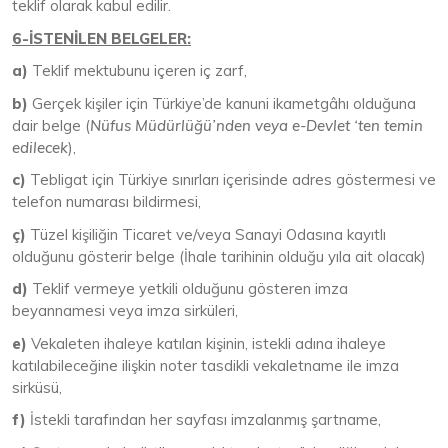
teklif olarak kabul edilir.
6-İSTENİLEN BELGELER:
a)
Teklif mektubunu içeren iç zarf,
b)
Gerçek kişiler için Türkiye’de kanuni ikametgâhı olduğuna
dair belge (
Nüfus Müdürlüğü’nden veya e-Devlet ‘ten temin
edilecek
),
c)
Tebligat için Türkiye sınırları içerisinde adres göstermesi ve
telefon numarası bildirmesi,
ç)
Tüzel kişiliğin Ticaret ve/veya Sanayi Odasına kayıtlı
olduğunu gösterir belge (İhale tarihinin olduğu yıla ait olacak)
d)
Teklif vermeye yetkili olduğunu gösteren imza
beyannamesi veya imza sirküleri,
e)
Vekaleten ihaleye katılan kişinin, istekli adına ihaleye
katılabileceğine ilişkin noter tasdikli vekaletname ile imza
sirküsü,
f)
İstekli tarafından her sayfası imzalanmış şartname,