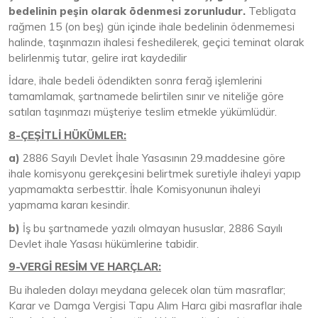
bedelinin peşin olarak ödenmesi zorunludur.
Tebligata
rağmen 15 (on beş) gün içinde ihale bedelinin ödenmemesi
halinde, taşınmazın ihalesi feshedilerek, geçici teminat olarak
belirlenmiş tutar, gelire irat kaydedilir
İdare, ihale bedeli ödendikten sonra ferağ işlemlerini
tamamlamak, şartnamede belirtilen sınır ve niteliğe göre
satılan taşınmazı müşteriye teslim etmekle yükümlüdür.
8-ÇEŞİTLİ HÜKÜMLER:
a)
2886 Sayılı Devlet İhale Yasasının 29.maddesine göre
ihale komisyonu gerekçesini belirtmek suretiyle ihaleyi yapıp
yapmamakta serbesttir. İhale Komisyonunun ihaleyi
yapmama kararı kesindir.
b)
İş bu şartnamede yazılı olmayan hususlar, 2886 Sayılı
Devlet ihale Yasası hükümlerine tabidir.
9-VERGİ RESİM VE HARÇLAR:
Bu ihaleden dolayı meydana gelecek olan tüm masraflar;
Karar ve Damga Vergisi Tapu Alım Harcı gibi masraflar ihale