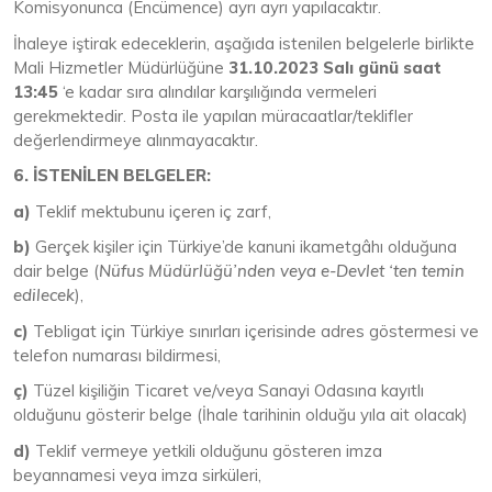
Komisyonunca (Encümence) ayrı ayrı yapılacaktır.
İhaleye iştirak edeceklerin, aşağıda istenilen belgelerle birlikte
Mali Hizmetler Müdürlüğüne
31
.
10
.
2023 Salı
günü saat
13:45
‘e kadar sıra alındılar karşılığında vermeleri
gerekmektedir. Posta ile yapılan müracaatlar/teklifler
değerlendirmeye alınmayacaktır.
6. İSTENİLEN BELGELER:
a)
Teklif mektubunu içeren iç zarf,
b)
Gerçek kişiler için Türkiye’de kanuni ikametgâhı olduğuna
dair belge (
Nüfus Müdürlüğü’nden veya e-Devlet ‘ten temin
edilecek
),
c)
Tebligat için Türkiye sınırları içerisinde adres göstermesi ve
telefon numarası bildirmesi,
ç)
Tüzel kişiliğin Ticaret ve/veya Sanayi Odasına kayıtlı
olduğunu gösterir belge (İhale tarihinin olduğu yıla ait olacak)
d)
Teklif vermeye yetkili olduğunu gösteren imza
beyannamesi veya imza sirküleri,