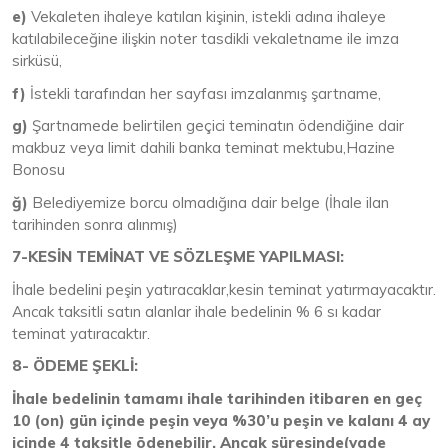
e)
Vekaleten ihaleye katılan kişinin, istekli adına ihaleye
katılabileceğine ilişkin noter tasdikli vekaletname ile imza
sirküsü,
f)
İstekli tarafından her sayfası imzalanmış şartname,
g)
Şartnamede belirtilen geçici teminatın ödendiğine dair
makbuz veya limit dahili banka teminat mektubu,Hazine
Bonosu
ğ)
Belediyemize borcu olmadığına dair belge (İhale ilan
tarihinden sonra alınmış)
7-KESİN TEMİNAT VE SÖZLEŞME YAPILMASI:
İhale bedelini peşin yatıracaklar,kesin teminat yatırmayacaktır.
Ancak taksitli satın alanlar ihale bedelinin % 6 sı kadar
teminat yatıracaktır.
8- ÖDEME ŞEKLİ:
İhale bedelinin tamamı ihale tarihinden itibaren en geç
10 (on) gün içinde peşin veya %
3
0’
u
peşin ve kalanı
4
ay
içinde
4
taksitle ödenebilir.
Ancak süresinde(vade