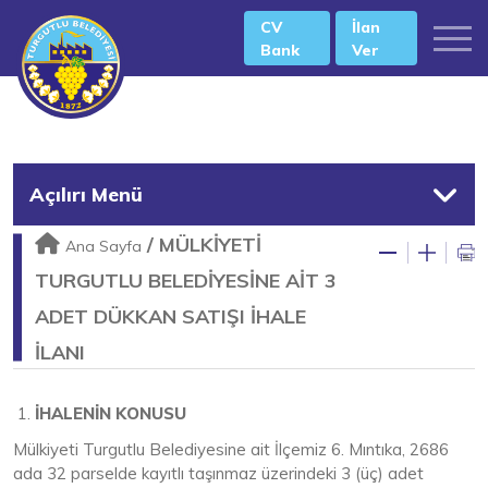
CV
İlan
Bank
Ver
Açılırı Menü
/
MÜLKİYETİ
Ana Sayfa
TURGUTLU BELEDİYESİNE AİT 3
ADET DÜKKAN SATIŞI İHALE
İLANI
İHALENİN KONUSU
Mülkiyeti Turgutlu Belediyesine ait İlçemiz 6. Mıntıka, 2686
ada 32 parselde kayıtlı taşınmaz üzerindeki 3 (üç) adet