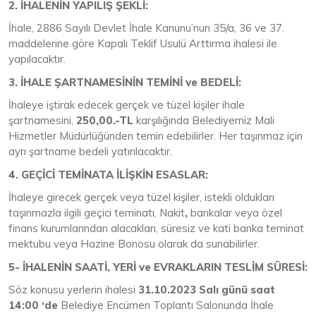
2. İHALENİN YAPILIŞ ŞEKLİ:
İhale, 2886 Sayılı Devlet İhale Kanunu’nun 35/a, 36 ve 37.
maddelerine göre Kapalı Teklif Usulü Arttırma ihalesi ile
yapılacaktır.
3. İHALE ŞARTNAMESİNİN TEMİNİ ve BEDELİ:
İhaleye iştirak edecek gerçek ve tüzel kişiler ihale
şartnamesini,
250,00.-TL
karşılığında Belediyemiz Mali
Hizmetler Müdürlüğünden temin edebilirler. Her taşınmaz için
ayrı şartname bedeli yatırılacaktır.
4. GEÇİCİ TEMİNATA İLİŞKİN ESASLAR:
İhaleye girecek gerçek veya tüzel kişiler, istekli oldukları
taşınmazla ilgili geçici teminatı, Nakit
,
bankalar veya özel
finans kurumlarından alacakları, süresiz ve kati banka teminat
mektubu veya Hazine Bonosu olarak da sunabilirler.
5- İHALENİN SAATİ, YERİ ve EVRAKLARIN TESLİM SÜRESİ:
Söz konusu yerlerin ihalesi
31
.
10
.
2023 Salı
günü saat
14:00
‘de
Belediye Encümen Toplantı Salonunda İhale