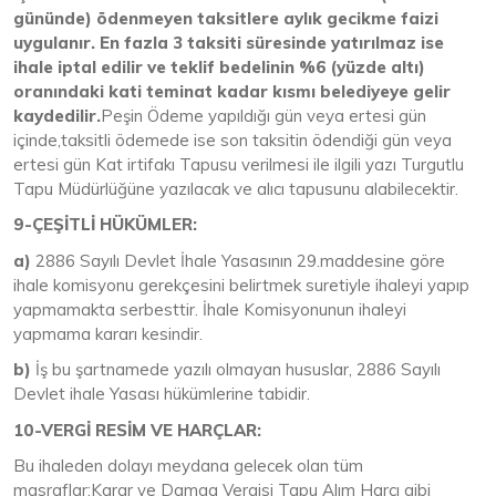
gününde) ödenmeyen taksitlere aylık gecikme faizi
uygulanır. En fazla 3 taksiti süresinde yatırılmaz ise
ihale iptal edilir ve teklif bedelinin %6 (yüzde altı)
oranındaki kati teminat kadar kısmı belediyeye gelir
kaydedilir.
Peşin Ödeme yapıldığı gün veya ertesi gün
içinde,taksitli ödemede ise son taksitin ödendiği gün veya
ertesi gün Kat irtifakı Tapusu verilmesi ile ilgili yazı Turgutlu
Tapu Müdürlüğüne yazılacak ve alıcı tapusunu alabilecektir.
9-ÇEŞİTLİ HÜKÜMLER:
a)
2886 Sayılı Devlet İhale Yasasının 29.maddesine göre
ihale komisyonu gerekçesini belirtmek suretiyle ihaleyi yapıp
yapmamakta serbesttir. İhale Komisyonunun ihaleyi
yapmama kararı kesindir.
b)
İş bu şartnamede yazılı olmayan hususlar, 2886 Sayılı
Devlet ihale Yasası hükümlerine tabidir.
10-VERGİ RESİM VE HARÇLAR:
Bu ihaleden dolayı meydana gelecek olan tüm
masraflar;Karar ve Damga Vergisi Tapu Alım Harcı gibi