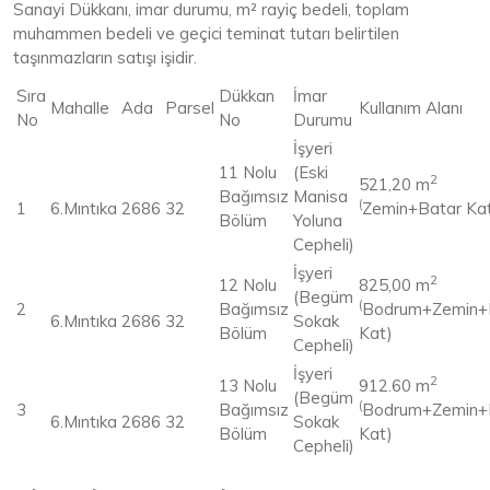
Sanayi Dükkanı, imar durumu, m² rayiç bedeli, toplam
muhammen bedeli ve geçici teminat tutarı belirtilen
taşınmazların satışı işidir.
Sıra
Dükkan
İmar
Mahalle
Ada
Parsel
Kullanım Alanı
No
No
Durumu
İşyeri
11 Nolu
(Eski
2
521,20 m
Bağımsız
Manisa
(
1
6.Mıntıka
2686
32
Zemin+Batar Ka
Bölüm
Yoluna
Cepheli)
İşyeri
2
12 Nolu
825,00 m
(Begüm
(
2
Bağımsız
Bodrum+Zemin+
6.Mıntıka
2686
32
Sokak
Bölüm
Kat)
Cepheli)
İşyeri
2
13 Nolu
912.60 m
(Begüm
(
3
Bağımsız
Bodrum+Zemin+
6.Mıntıka
2686
32
Sokak
Bölüm
Kat)
Cepheli)