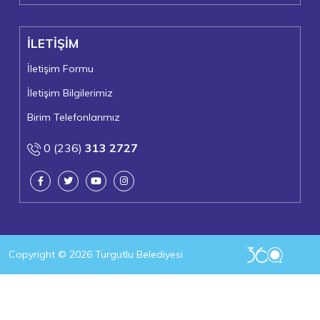
+
36°
+
21°
İLETİŞİM
Turgutlu
Cuma, 07
İletişim Formu
İletişim Bilgilerimiz
Birim Telefonlarımız
0 (236)
313 2727
Copyright © 2026 Turgutlu Belediyesi